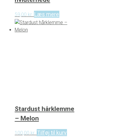
Læs mere
59,00
kr.
Stardust hårklemme
– Melon
Tilføj til kurv
100,00
kr.