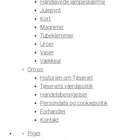
Håndlavede lampeskærme
Julepynt
Kort
Magneter
Tubeklemmer
Uroer
Vaser
Vækkeur
Om os
Historien om Tøseriet
Tøseriets værdipolitik
Handelsbetingelser
Persondata og cookiepolitik
Forhandler
Kontakt
Piger