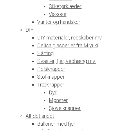
Silketørklæder
Viskose
Vanter og handsker
DIY
DIY materialer, redskaber mv.
Delica glasperler fra Miyuki
Hårting
Kvaster, fjer, vedhæng mv.
Pelsknapper
Stofknapper
Træknapper
Dyr
Mønster
Sjove knapper
Alt det andet
Balloner med fjer