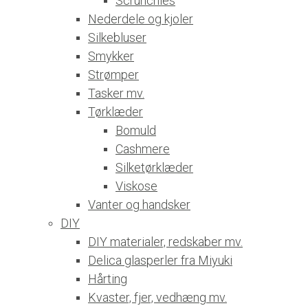
Scrunchies
Nederdele og kjoler
Silkebluser
Smykker
Strømper
Tasker mv.
Tørklæder
Bomuld
Cashmere
Silketørklæder
Viskose
Vanter og handsker
DIY
DIY materialer, redskaber mv.
Delica glasperler fra Miyuki
Hårting
Kvaster, fjer, vedhæng mv.