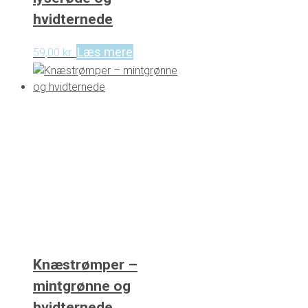
hvidternede
Læs mere
59,00
kr.
Knæstrømper –
mintgrønne og
hvidternede