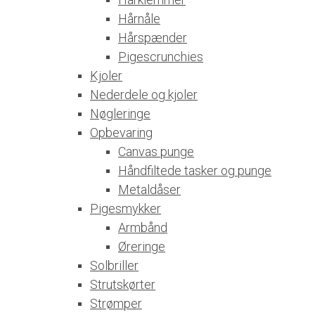
Hårnåle
Hårspænder
Pigescrunchies
Kjoler
Nederdele og kjoler
Nøgleringe
Opbevaring
Canvas punge
Håndfiltede tasker og punge
Metaldåser
Pigesmykker
Armbånd
Øreringe
Solbriller
Strutskørter
Strømper