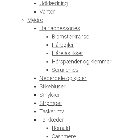
Udklædning
Vanter
Mødre
Hair accessories
Blomsterkranse
Hårbøjler
Hårelastikker
Hårspænder og klemmer
Scrunchies
Nederdele og kjoler
Silkebluser
Smykker
Strømper
Tasker mv.
Tørklæder
Bomuld
Cashmere