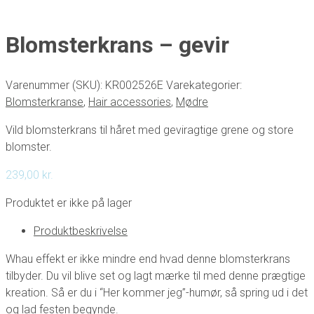
Blomsterkrans – gevir
Varenummer (SKU):
KR002526E
Varekategorier:
Blomsterkranse
,
Hair accessories
,
Mødre
Vild blomsterkrans til håret med geviragtige grene og store
blomster.
239,00
kr.
Produktet er ikke på lager
Produktbeskrivelse
Whau effekt er ikke mindre end hvad denne blomsterkrans
tilbyder. Du vil blive set og lagt mærke til med denne prægtige
kreation. Så er du i “Her kommer jeg”-humør, så spring ud i det
og lad festen begynde.