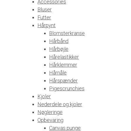
Accessories
Bluser
Futter
Hårpynt
Blomsterkranse
Hårbånd
Hårbøjle
Hårelastikker
Hårklemmer
Hårnåle
Hårspænder
Pigescrunchies
Kjoler
Nederdele og kjoler
Nøgleringe
Opbevaring
Canvas punge