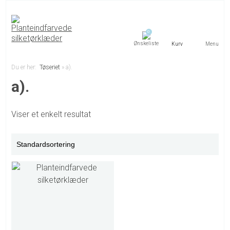
0
Menu
Du er her:
Tøseriet
»
a).
a).
Viser et enkelt resultat