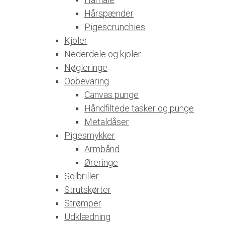
Hårspænder
Pigescrunchies
Kjoler
Nederdele og kjoler
Nøgleringe
Opbevaring
Canvas punge
Håndfiltede tasker og punge
Metaldåser
Pigesmykker
Armbånd
Øreringe
Solbriller
Strutskørter
Strømper
Udklædning