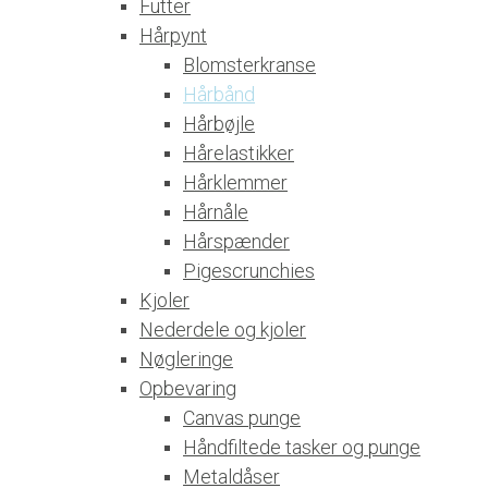
Futter
Hårpynt
Blomsterkranse
Hårbånd
Hårbøjle
Hårelastikker
Hårklemmer
Hårnåle
Hårspænder
Pigescrunchies
Kjoler
Nederdele og kjoler
Nøgleringe
Opbevaring
Canvas punge
Håndfiltede tasker og punge
Metaldåser