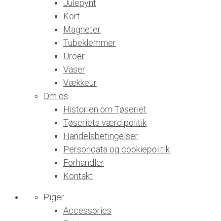
Julepynt
Kort
Magneter
Tubeklemmer
Uroer
Vaser
Vækkeur
Om os
Historien om Tøseriet
Tøseriets værdipolitik
Handelsbetingelser
Persondata og cookiepolitik
Forhandler
Kontakt
Piger
Accessories