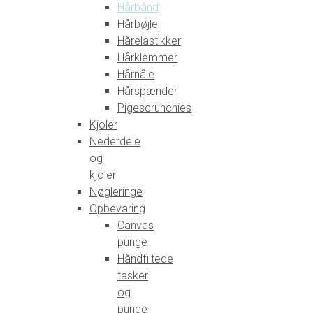
Hårbånd
Hårbøjle
Hårelastikker
Hårklemmer
Hårnåle
Hårspænder
Pigescrunchies
Kjoler
Nederdele
og
kjoler
Nøgleringe
Opbevaring
Canvas
punge
Håndfiltede
tasker
og
punge