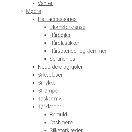
Vanter
Mødre
Hair accessories
Blomsterkranse
Hårbøjler
Hårelastikker
Hårspænder og klemmer
Scrunchies
Nederdele og kjoler
Silkebluser
Smykker
Strømper
Tasker mv.
Tørklæder
Bomuld
Cashmere
Silketørklæder