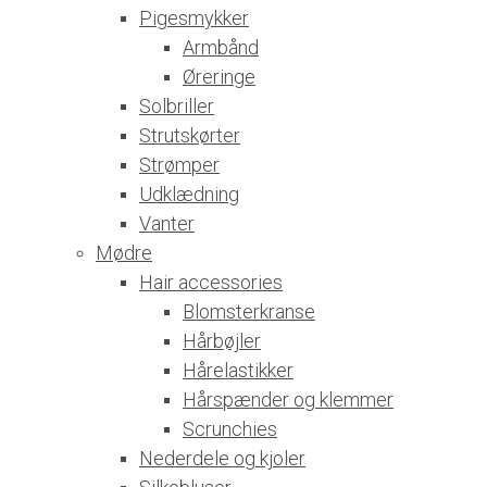
Pigesmykker
Armbånd
Øreringe
Solbriller
Strutskørter
Strømper
Udklædning
Vanter
Mødre
Hair accessories
Blomsterkranse
Hårbøjler
Hårelastikker
Hårspænder og klemmer
Scrunchies
Nederdele og kjoler