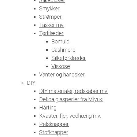
Silkebluser
Smykker
Strømper
Tasker mv.
Tørklæder
Bomuld
Cashmere
Silketørklæder
Viskose
Vanter og handsker
DIY
DIY materialer, redskaber mv.
Delica glasperler fra Miyuki
Hårting
Kvaster, fjer, vedhæng mv.
Pelsknapper
Stofknapper