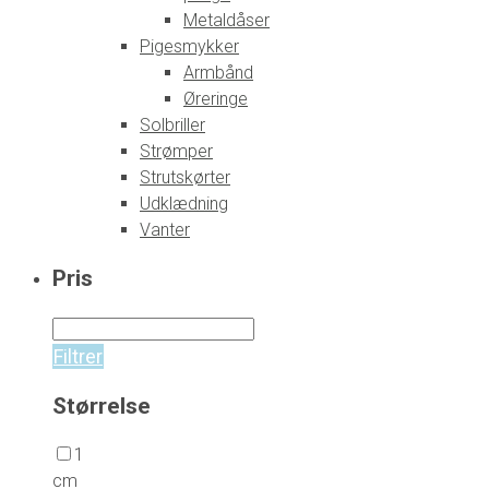
Metaldåser
Pigesmykker
Armbånd
Øreringe
Solbriller
Strømper
Strutskørter
Udklædning
Vanter
Pris
Filtrer
Størrelse
1
cm