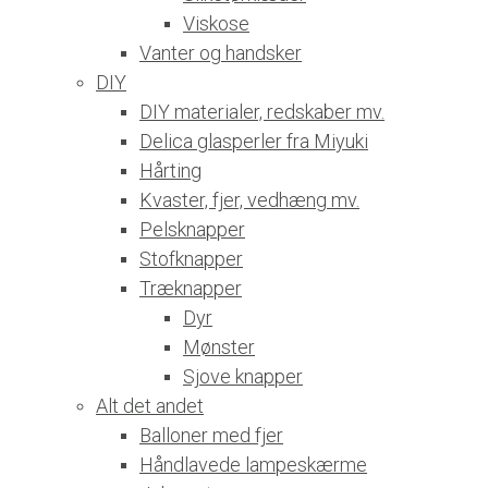
Viskose
Vanter og handsker
DIY
DIY materialer, redskaber mv.
Delica glasperler fra Miyuki
Hårting
Kvaster, fjer, vedhæng mv.
Pelsknapper
Stofknapper
Træknapper
Dyr
Mønster
Sjove knapper
Alt det andet
Balloner med fjer
Håndlavede lampeskærme