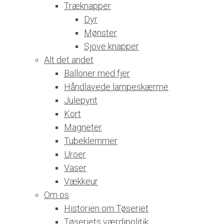
Træknapper
Dyr
Mønster
Sjove knapper
Alt det andet
Balloner med fjer
Håndlavede lampeskærme
Julepynt
Kort
Magneter
Tubeklemmer
Uroer
Vaser
Vækkeur
Om os
Historien om Tøseriet
Tøseriets værdipolitik