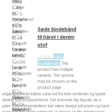
stof
1
varm
Ca.
En
orange
3 x 3
16
0
cm.
0
momme
Camelfarvet
Ca.
100%
0
3-5 år
Søde bindebånd
satinsilke
Candy
(M)
0
til håret i denim
0
pink
0
Ca.
Forgyldt
stof
3,5 x
Sterling
Caramel
1,5 cm.
sølv
0
farvet
0
Vælg
0
Ca.
19,00
kr.
35x200
muligheder
This
Forgyldt
Cerise
cm
0
product has multiple
sterlingsølv
0
Ca.
variants. The options
0
Cerise
3x2
may be chosen on the
Fyrretræ
farvet
0
cm.
0
product page
0
Ca.
udgangspunktet køber varer ind fra hele verdenen og typisk
Glasperler
Cerise
3x4cm
direkte hos producenterne. Det kommer dig tilgode, da vi
0
og
0
Ca.
uden mellemleverandører kan være skarpe på prisen og have
Glitterstof
flødefarvet
4 cm i
et meget fleksibelt sortiment. Vi danser en lille glædesdans