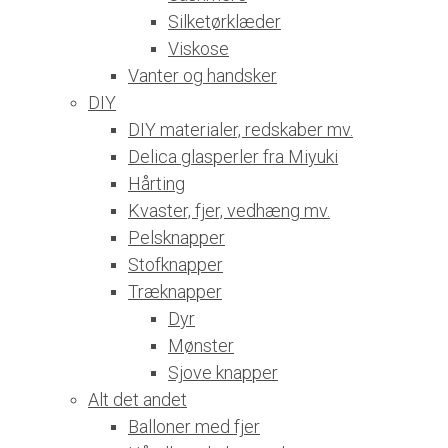
Silketørklæder
Viskose
Vanter og handsker
DIY
DIY materialer, redskaber mv.
Delica glasperler fra Miyuki
Hårting
Kvaster, fjer, vedhæng mv.
Pelsknapper
Stofknapper
Træknapper
Dyr
Mønster
Sjove knapper
Alt det andet
Balloner med fjer