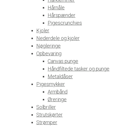
Hårnåle
Hårspænder
Pigescrunchies
Kjoler
Nederdele og kjoler
Nøgleringe
Opbevaring
Canvas punge
Håndfiltede tasker og punge
Metaldåser
Pigesmykker
Armbånd
Øreringe
Solbriller
Strutskørter
Strømper