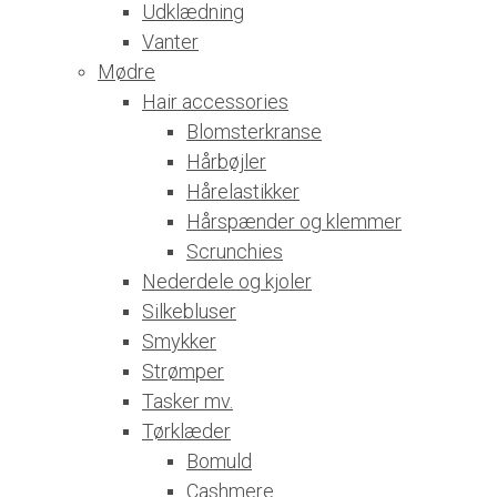
Udklædning
Vanter
Mødre
Hair accessories
Blomsterkranse
Hårbøjler
Hårelastikker
Hårspænder og klemmer
Scrunchies
Nederdele og kjoler
Silkebluser
Smykker
Strømper
Tasker mv.
Tørklæder
Bomuld
Cashmere