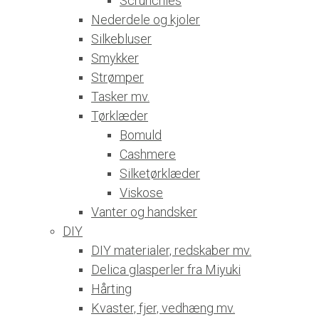
Scrunchies
Nederdele og kjoler
Silkebluser
Smykker
Strømper
Tasker mv.
Tørklæder
Bomuld
Cashmere
Silketørklæder
Viskose
Vanter og handsker
DIY
DIY materialer, redskaber mv.
Delica glasperler fra Miyuki
Hårting
Kvaster, fjer, vedhæng mv.