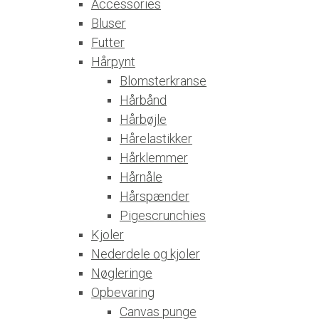
Accessories
Bluser
Futter
Hårpynt
Blomsterkranse
Hårbånd
Hårbøjle
Hårelastikker
Hårklemmer
Hårnåle
Hårspænder
Pigescrunchies
Kjoler
Nederdele og kjoler
Nøgleringe
Opbevaring
Canvas punge