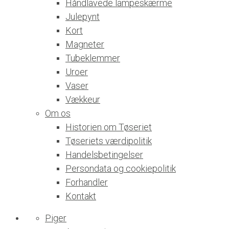
Håndlavede lampeskærme
Julepynt
Kort
Magneter
Tubeklemmer
Uroer
Vaser
Vækkeur
Om os
Historien om Tøseriet
Tøseriets værdipolitik
Handelsbetingelser
Persondata og cookiepolitik
Forhandler
Kontakt
Piger