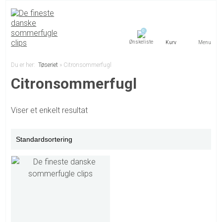
0
Menu
Du er her:
Tøseriet
»
Citronsommerfugl
Citronsommerfugl
Viser et enkelt resultat