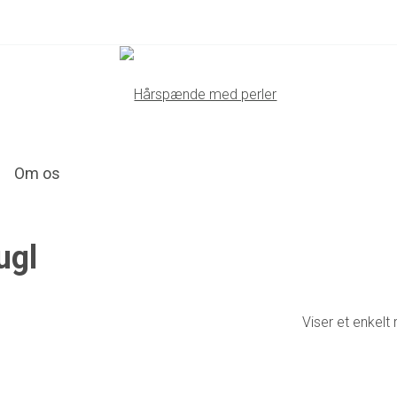
Om os
ugl
Viser et enkelt 