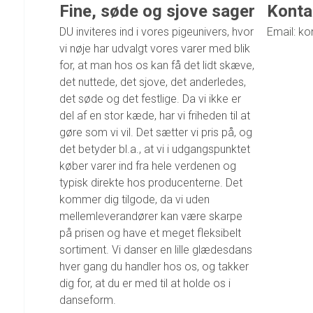
Fine, søde og sjove sager
Konta
DU inviteres ind i vores pigeunivers, hvor
Email: ko
vi nøje har udvalgt vores varer med blik
for, at man hos os kan få det lidt skæve,
det nuttede, det sjove, det anderledes,
det søde og det festlige. Da vi ikke er
del af en stor kæde, har vi friheden til at
gøre som vi vil. Det sætter vi pris på, og
det betyder bl.a., at vi i udgangspunktet
køber varer ind fra hele verdenen og
typisk direkte hos producenterne. Det
kommer dig tilgode, da vi uden
mellemleverandører kan være skarpe
på prisen og have et meget fleksibelt
sortiment. Vi danser en lille glædesdans
hver gang du handler hos os, og takker
dig for, at du er med til at holde os i
danseform.