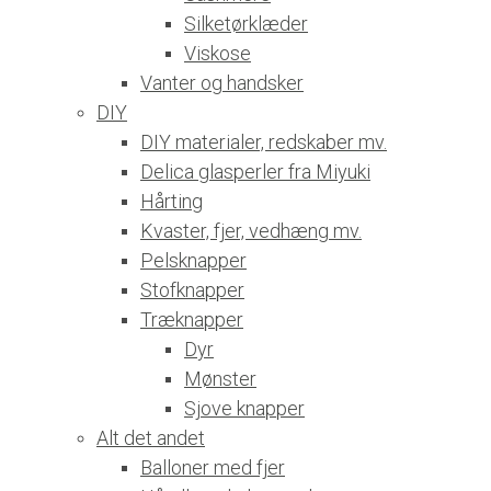
Silketørklæder
Viskose
Vanter og handsker
DIY
DIY materialer, redskaber mv.
Delica glasperler fra Miyuki
Hårting
Kvaster, fjer, vedhæng mv.
Pelsknapper
Stofknapper
Træknapper
Dyr
Mønster
Sjove knapper
Alt det andet
Balloner med fjer