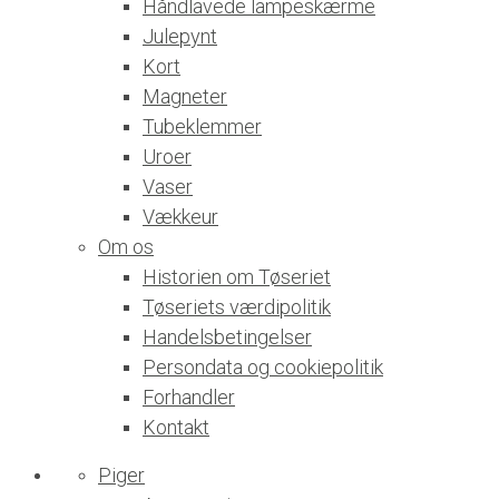
Håndlavede lampeskærme
Julepynt
Kort
Magneter
Tubeklemmer
Uroer
Vaser
Vækkeur
Om os
Historien om Tøseriet
Tøseriets værdipolitik
Handelsbetingelser
Persondata og cookiepolitik
Forhandler
Kontakt
Piger