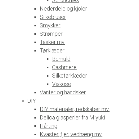
Scrunchies
Nederdele og kjoler
Silkebluser
Smykker
Strømper
Tasker mv.
Tørklæder
Bomuld
Cashmere
Silketørklæder
Viskose
Vanter og handsker
DIY
DIY materialer, redskaber mv.
Delica glasperler fra Miyuki
Hårting
Kvaster, fjer, vedhæng mv.