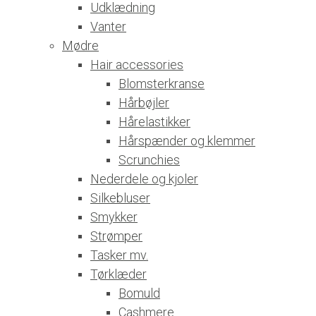
Udklædning
Vanter
Mødre
Hair accessories
Blomsterkranse
Hårbøjler
Hårelastikker
Hårspænder og klemmer
Scrunchies
Nederdele og kjoler
Silkebluser
Smykker
Strømper
Tasker mv.
Tørklæder
Bomuld
Cashmere