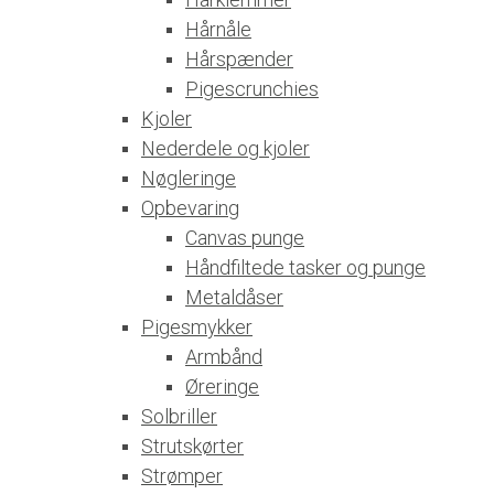
Hårnåle
Hårspænder
Pigescrunchies
Kjoler
Nederdele og kjoler
Nøgleringe
Opbevaring
Canvas punge
Håndfiltede tasker og punge
Metaldåser
Pigesmykker
Armbånd
Øreringe
Solbriller
Strutskørter
Strømper