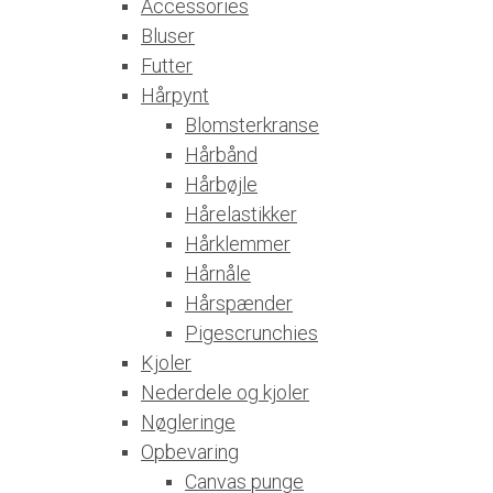
Accessories
Bluser
Futter
Hårpynt
Blomsterkranse
Hårbånd
Hårbøjle
Hårelastikker
Hårklemmer
Hårnåle
Hårspænder
Pigescrunchies
Kjoler
Nederdele og kjoler
Nøgleringe
Opbevaring
Canvas punge