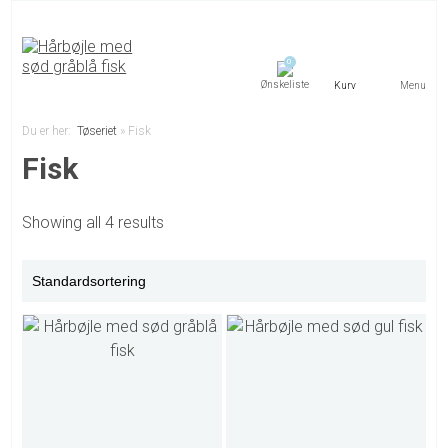
0
Menu
Du er her:
Tøseriet
»
Fisk
Fisk
Showing all 4 results