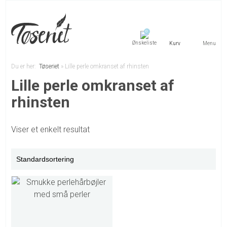
0
Menu
Du er her:
Tøseriet
»
Lille perle omkranset af rhinsten
Lille perle omkranset af
rhinsten
Viser et enkelt resultat