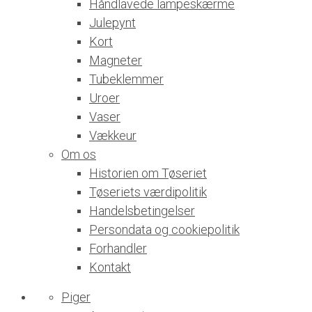
Håndlavede lampeskærme
Julepynt
Kort
Magneter
Tubeklemmer
Uroer
Vaser
Vækkeur
Om os
Historien om Tøseriet
Tøseriets værdipolitik
Handelsbetingelser
Persondata og cookiepolitik
Forhandler
Kontakt
Piger