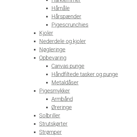
Hårnåle
Hårspænder
Pigescrunchies
Kjoler
Nederdele og kjoler
Nøgleringe
Opbevaring
Canvas punge
Håndfiltede tasker og punge
Metaldåser
Pigesmykker
Armbånd
Øreringe
Solbriller
Strutskørter
Strømper