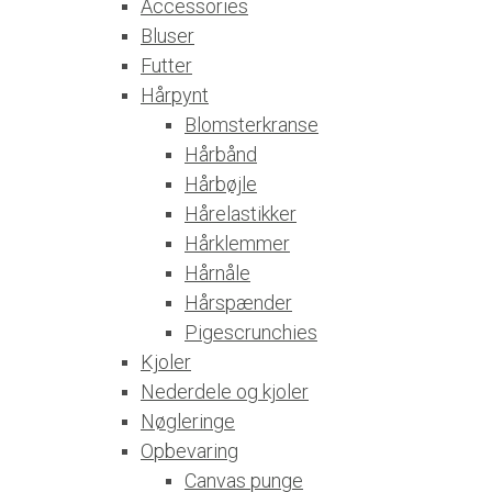
Accessories
Bluser
Futter
Hårpynt
Blomsterkranse
Hårbånd
Hårbøjle
Hårelastikker
Hårklemmer
Hårnåle
Hårspænder
Pigescrunchies
Kjoler
Nederdele og kjoler
Nøgleringe
Opbevaring
Canvas punge