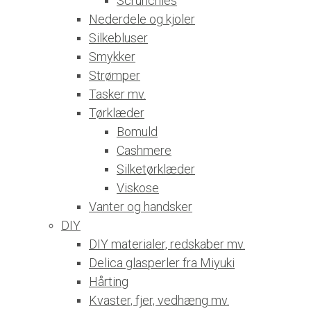
Scrunchies
Nederdele og kjoler
Silkebluser
Smykker
Strømper
Tasker mv.
Tørklæder
Bomuld
Cashmere
Silketørklæder
Viskose
Vanter og handsker
DIY
DIY materialer, redskaber mv.
Delica glasperler fra Miyuki
Hårting
Kvaster, fjer, vedhæng mv.