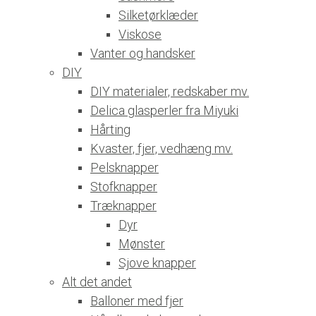
Silketørklæder
Viskose
Vanter og handsker
DIY
DIY materialer, redskaber mv.
Delica glasperler fra Miyuki
Hårting
Kvaster, fjer, vedhæng mv.
Pelsknapper
Stofknapper
Træknapper
Dyr
Mønster
Sjove knapper
Alt det andet
Balloner med fjer