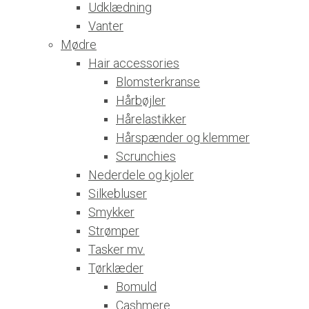
Udklædning
Vanter
Mødre
Hair accessories
Blomsterkranse
Hårbøjler
Hårelastikker
Hårspænder og klemmer
Scrunchies
Nederdele og kjoler
Silkebluser
Smykker
Strømper
Tasker mv.
Tørklæder
Bomuld
Cashmere