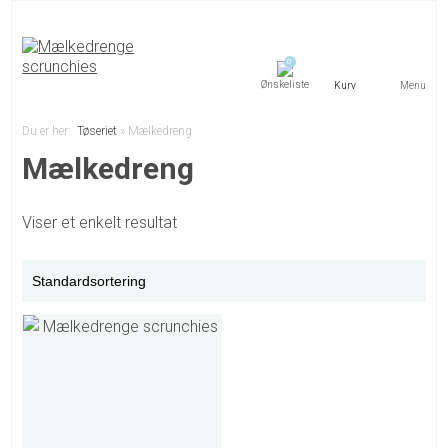
0
Menu
Du er her:
Tøseriet
»
Mælkedreng
Mælkedreng
Viser et enkelt resultat