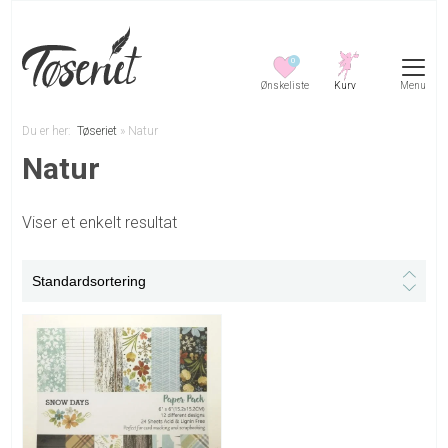
0
Menu
Du er her:
Tøseriet
»
Natur
Natur
Viser et enkelt resultat