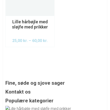
Lille hårbøjle med
sløjfe med prikker
25,00
kr.
–
60,00
kr.
Fine, søde og sjove sager
DU inviteres ind i vores pigeunivers, hvor vi nøje har
Kontakt os
udvalgt vores varer med blik for, at man hos os kan få det
Email: kontakt@toeseriet.dk
Populære kategorier
lidt skæve, det nuttede, det sjove, det anderledes, det
søde og det festlige. Da vi ikke er del af en stor kæde, har
Produkter