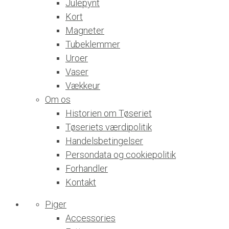
Julepynt
Kort
Magneter
Tubeklemmer
Uroer
Vaser
Vækkeur
Om os
Historien om Tøseriet
Tøseriets værdipolitik
Handelsbetingelser
Persondata og cookiepolitik
Forhandler
Kontakt
Piger
Accessories