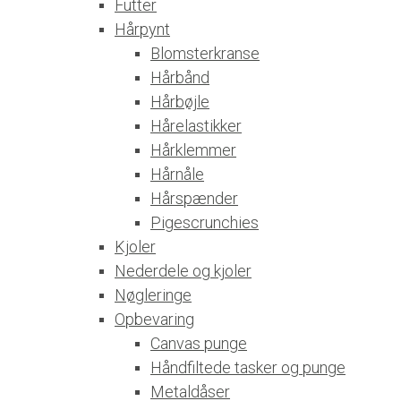
Futter
Hårpynt
Blomsterkranse
Hårbånd
Hårbøjle
Hårelastikker
Hårklemmer
Hårnåle
Hårspænder
Pigescrunchies
Kjoler
Nederdele og kjoler
Nøgleringe
Opbevaring
Canvas punge
Håndfiltede tasker og punge
Metaldåser