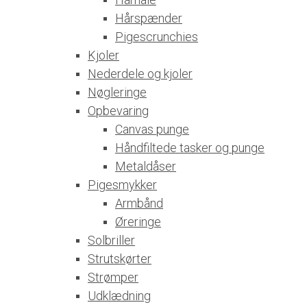
Hårspænder
Pigescrunchies
Kjoler
Nederdele og kjoler
Nøgleringe
Opbevaring
Canvas punge
Håndfiltede tasker og punge
Metaldåser
Pigesmykker
Armbånd
Øreringe
Solbriller
Strutskørter
Strømper
Udklædning