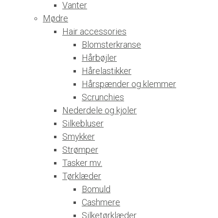
Vanter
Mødre
Hair accessories
Blomsterkranse
Hårbøjler
Hårelastikker
Hårspænder og klemmer
Scrunchies
Nederdele og kjoler
Silkebluser
Smykker
Strømper
Tasker mv.
Tørklæder
Bomuld
Cashmere
Silketørklæder