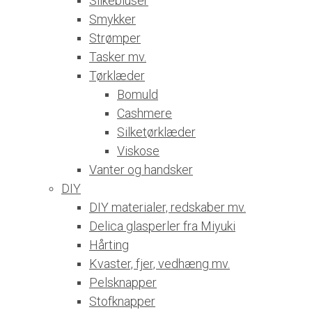
Silkebluser
Smykker
Strømper
Tasker mv.
Tørklæder
Bomuld
Cashmere
Silketørklæder
Viskose
Vanter og handsker
DIY
DIY materialer, redskaber mv.
Delica glasperler fra Miyuki
Hårting
Kvaster, fjer, vedhæng mv.
Pelsknapper
Stofknapper