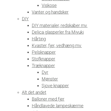
Viskose
Vanter og handsker
DIY
DIY materialer, redskaber mv.
Delica glasperler fra Miyuki
Hårting
Kvaster, fjer, vedhæng mv.
Pelsknapper
Stofknapper
Træknapper
Dyr
Mønster
Sjove knapper
Alt det andet
Balloner med fjer
Håndlavede lampeskærme