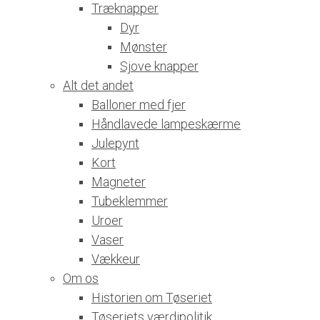
Træknapper
Dyr
Mønster
Sjove knapper
Alt det andet
Balloner med fjer
Håndlavede lampeskærme
Julepynt
Kort
Magneter
Tubeklemmer
Uroer
Vaser
Vækkeur
Om os
Historien om Tøseriet
Tøseriets værdipolitik