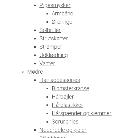
Pigesmykker
Armbånd
Øreringe
Solbriller
Strutskørter
Strømper
Udklædning
Vanter
Mødre
Hair accessories
Blomsterkranse
Hårbøjler
Hårelastikker
Hårspænder og klemmer
Scrunchies
Nederdele og kjoler