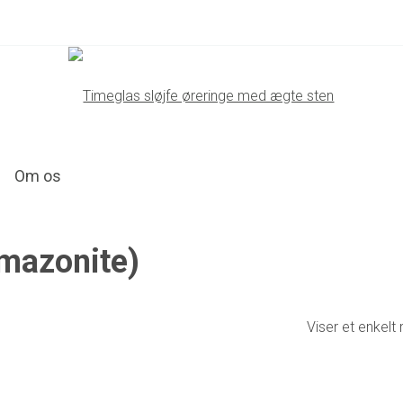
Om os
amazonite)
Viser et enkelt 