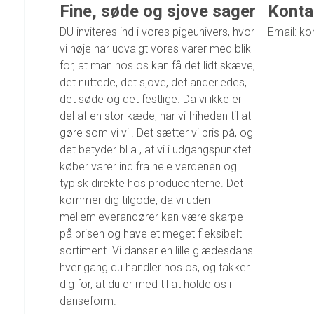
Fine, søde og sjove sager
Konta
DU inviteres ind i vores pigeunivers, hvor
Email: ko
vi nøje har udvalgt vores varer med blik
for, at man hos os kan få det lidt skæve,
det nuttede, det sjove, det anderledes,
det søde og det festlige. Da vi ikke er
del af en stor kæde, har vi friheden til at
gøre som vi vil. Det sætter vi pris på, og
det betyder bl.a., at vi i udgangspunktet
køber varer ind fra hele verdenen og
typisk direkte hos producenterne. Det
kommer dig tilgode, da vi uden
mellemleverandører kan være skarpe
på prisen og have et meget fleksibelt
sortiment. Vi danser en lille glædesdans
hver gang du handler hos os, og takker
dig for, at du er med til at holde os i
danseform.