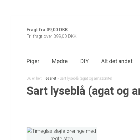
Fragt fra 39,00 DKK
Fri fragt over 399,00 DKK
Piger
Mødre
DIY
Alt det andet
Du er her:
Tøseriet
»
Sart lyseblå (agat og amazonite)
Sart lyseblå (agat og 