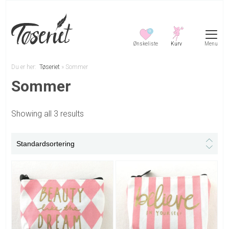
0
Menu
Du er her:
Tøseriet
»
Sommer
Sommer
Showing all 3 results