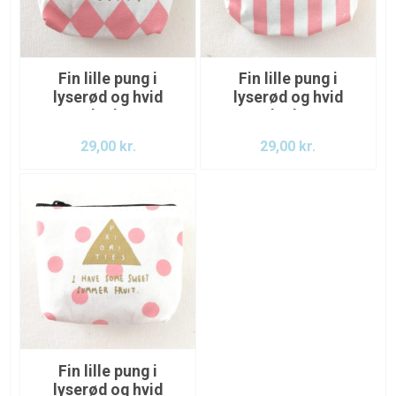
Fin lille pung i
Fin lille pung i
lyserød og hvid
lyserød og hvid
med teksten
med teksten
Beauty like the
Believe in yourself.
29,00
kr.
29,00
kr.
dream.
Fin lille pung i
lyserød og hvid