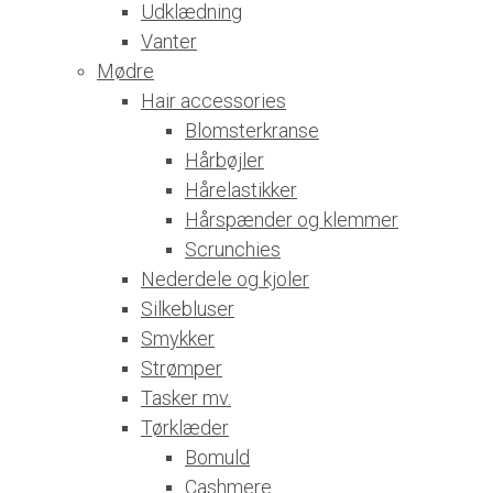
Udklædning
Vanter
Mødre
Hair accessories
Blomsterkranse
Hårbøjler
Hårelastikker
Hårspænder og klemmer
Scrunchies
Nederdele og kjoler
Silkebluser
Smykker
Strømper
Tasker mv.
Tørklæder
Bomuld
Cashmere