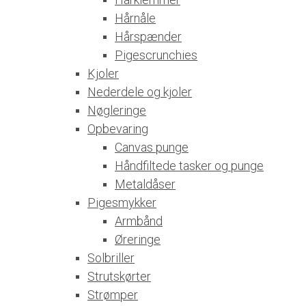
Hårnåle
Hårspænder
Pigescrunchies
Kjoler
Nederdele og kjoler
Nøgleringe
Opbevaring
Canvas punge
Håndfiltede tasker og punge
Metaldåser
Pigesmykker
Armbånd
Øreringe
Solbriller
Strutskørter
Strømper