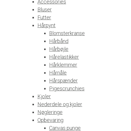
Accessories
Bluser
Futter
Hårpynt
Blomsterkranse
Hårbånd
Hårbøjle
Hårelastikker
Hårklemmer
Hårnåle
Hårspænder
Pigescrunchies
Kjoler
Nederdele og kjoler
Nøgleringe
Opbevaring
Canvas punge