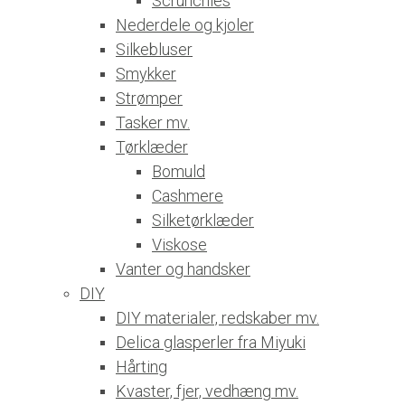
Scrunchies
Nederdele og kjoler
Silkebluser
Smykker
Strømper
Tasker mv.
Tørklæder
Bomuld
Cashmere
Silketørklæder
Viskose
Vanter og handsker
DIY
DIY materialer, redskaber mv.
Delica glasperler fra Miyuki
Hårting
Kvaster, fjer, vedhæng mv.