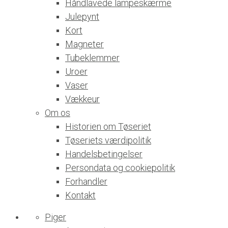
Håndlavede lampeskærme
Julepynt
Kort
Magneter
Tubeklemmer
Uroer
Vaser
Vækkeur
Om os
Historien om Tøseriet
Tøseriets værdipolitik
Handelsbetingelser
Persondata og cookiepolitik
Forhandler
Kontakt
Piger