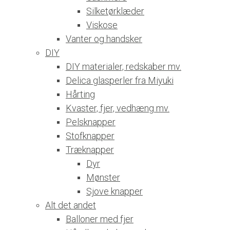
Silketørklæder
Viskose
Vanter og handsker
DIY
DIY materialer, redskaber mv.
Delica glasperler fra Miyuki
Hårting
Kvaster, fjer, vedhæng mv.
Pelsknapper
Stofknapper
Træknapper
Dyr
Mønster
Sjove knapper
Alt det andet
Balloner med fjer