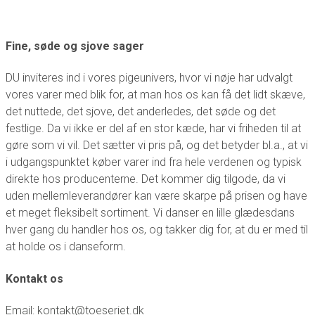
The
options
may
Fine, søde og sjove sager
be
DU inviteres ind i vores pigeunivers, hvor vi nøje har udvalgt
chosen
vores varer med blik for, at man hos os kan få det lidt skæve,
on
det nuttede, det sjove, det anderledes, det søde og det
the
festlige. Da vi ikke er del af en stor kæde, har vi friheden til at
product
gøre som vi vil. Det sætter vi pris på, og det betyder bl.a., at vi
page
i udgangspunktet køber varer ind fra hele verdenen og typisk
direkte hos producenterne. Det kommer dig tilgode, da vi
uden mellemleverandører kan være skarpe på prisen og have
et meget fleksibelt sortiment. Vi danser en lille glædesdans
hver gang du handler hos os, og takker dig for, at du er med til
at holde os i danseform.
Kontakt os
Email: kontakt@toeseriet.dk