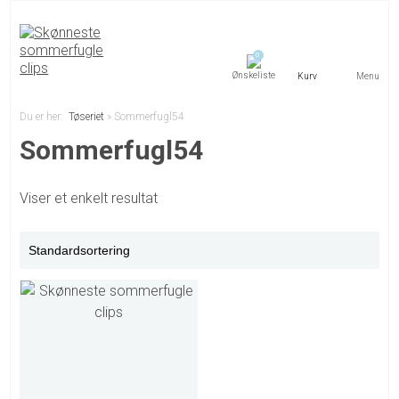
0
Menu
Du er her:
Tøseriet
»
Sommerfugl54
Sommerfugl54
Viser et enkelt resultat