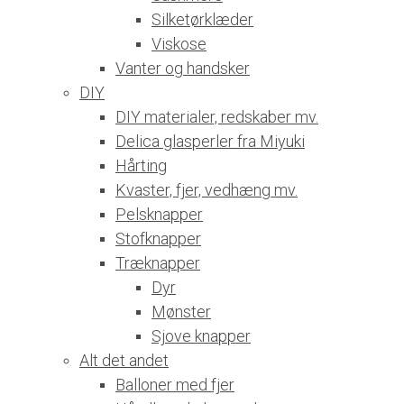
Silketørklæder
Viskose
Vanter og handsker
DIY
DIY materialer, redskaber mv.
Delica glasperler fra Miyuki
Hårting
Kvaster, fjer, vedhæng mv.
Pelsknapper
Stofknapper
Træknapper
Dyr
Mønster
Sjove knapper
Alt det andet
Balloner med fjer