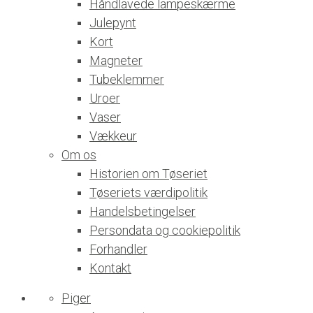
Håndlavede lampeskærme
Julepynt
Kort
Magneter
Tubeklemmer
Uroer
Vaser
Vækkeur
Om os
Historien om Tøseriet
Tøseriets værdipolitik
Handelsbetingelser
Persondata og cookiepolitik
Forhandler
Kontakt
Piger