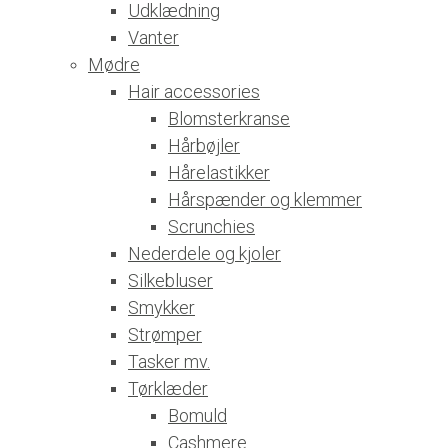
Udklædning
Vanter
Mødre
Hair accessories
Blomsterkranse
Hårbøjler
Hårelastikker
Hårspænder og klemmer
Scrunchies
Nederdele og kjoler
Silkebluser
Smykker
Strømper
Tasker mv.
Tørklæder
Bomuld
Cashmere