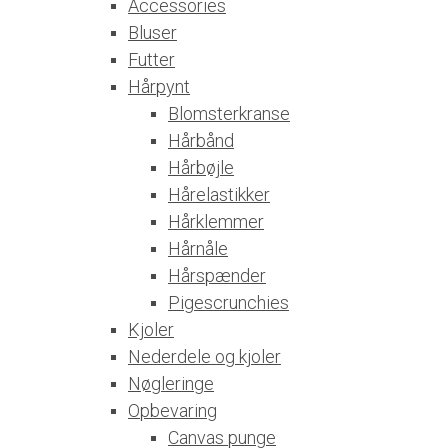
Accessories
Bluser
Futter
Hårpynt
Blomsterkranse
Hårbånd
Hårbøjle
Hårelastikker
Hårklemmer
Hårnåle
Hårspænder
Pigescrunchies
Kjoler
Nederdele og kjoler
Nøgleringe
Opbevaring
Canvas punge