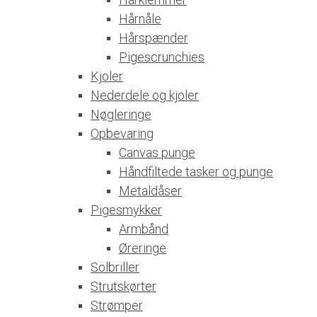
Hårnåle
Hårspænder
Pigescrunchies
Kjoler
Nederdele og kjoler
Nøgleringe
Opbevaring
Canvas punge
Håndfiltede tasker og punge
Metaldåser
Pigesmykker
Armbånd
Øreringe
Solbriller
Strutskørter
Strømper