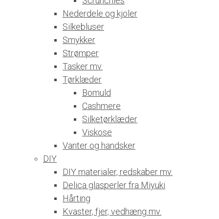
Scrunchies
Nederdele og kjoler
Silkebluser
Smykker
Strømper
Tasker mv.
Tørklæder
Bomuld
Cashmere
Silketørklæder
Viskose
Vanter og handsker
DIY
DIY materialer, redskaber mv.
Delica glasperler fra Miyuki
Hårting
Kvaster, fjer, vedhæng mv.