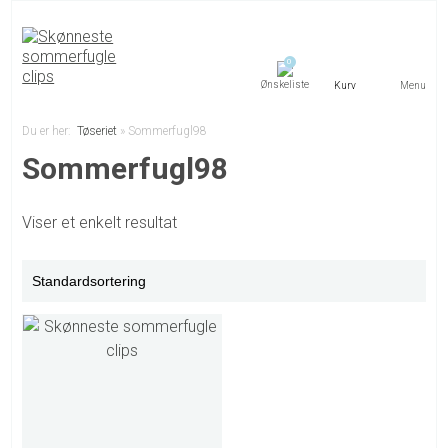
0
Menu
Du er her:
Tøseriet
»
Sommerfugl98
Sommerfugl98
Viser et enkelt resultat