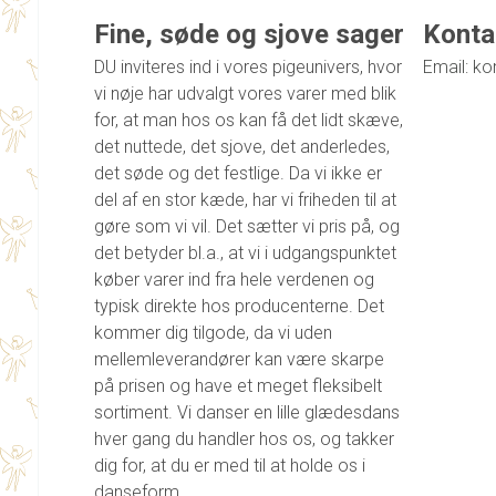
Fine, søde og sjove sager
Konta
DU inviteres ind i vores pigeunivers, hvor
Email: ko
vi nøje har udvalgt vores varer med blik
for, at man hos os kan få det lidt skæve,
det nuttede, det sjove, det anderledes,
det søde og det festlige. Da vi ikke er
del af en stor kæde, har vi friheden til at
gøre som vi vil. Det sætter vi pris på, og
det betyder bl.a., at vi i udgangspunktet
køber varer ind fra hele verdenen og
typisk direkte hos producenterne. Det
kommer dig tilgode, da vi uden
mellemleverandører kan være skarpe
på prisen og have et meget fleksibelt
sortiment. Vi danser en lille glædesdans
hver gang du handler hos os, og takker
dig for, at du er med til at holde os i
danseform.