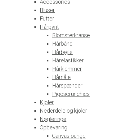
Accessories
Bluser
Futter
Hårpynt
Blomsterkranse
Hårbånd
Hårbøjle
Hårelastikker
Hårklemmer
Hårnåle
Hårspænder
Pigescrunchies
Kjoler
Nederdele og kjoler
Nøgleringe
Opbevaring
Canvas punge