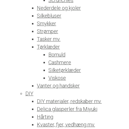
Scrunchies
Nederdele og kjoler
Silkebluser
Smykker
Strømper
Tasker mv.
Tørklæder
Bomuld
Cashmere
Silketørklæder
Viskose
Vanter og handsker
DIY
DIY materialer, redskaber mv.
Delica glasperler fra Miyuki
Hårting
Kvaster, fjer, vedhæng mv.