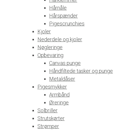
Hårnåle
Hårspænder
Pigescrunchies
Kjoler
Nederdele og kjoler
Nøgleringe
Opbevaring
Canvas punge
Håndfiltede tasker og punge
Metaldåser
Pigesmykker
Armbånd
Øreringe
Solbriller
Strutskørter
Strømper