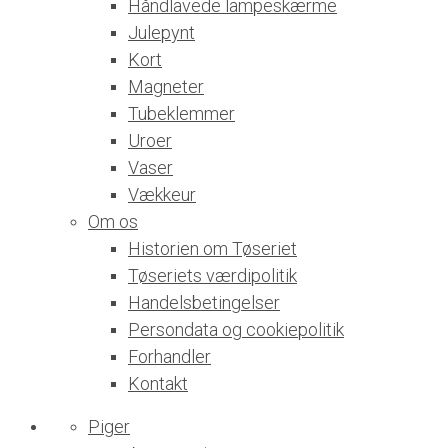
Håndlavede lampeskærme
Julepynt
Kort
Magneter
Tubeklemmer
Uroer
Vaser
Vækkeur
Om os
Historien om Tøseriet
Tøseriets værdipolitik
Handelsbetingelser
Persondata og cookiepolitik
Forhandler
Kontakt
Piger