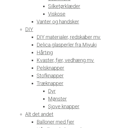
Silketørklæder
Viskose
Vanter og handsker
DIY
DIY materialer, redskaber mv.
Delica glasperler fra Miyuki
Hårting
Kvaster, fjer, vedhæng mv.
Pelsknapper
Stofknapper
Træknapper
Dyr
Mønster
Sjove knapper
Alt det andet
Balloner med fjer