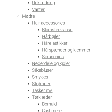
Udklædning
Vanter
Mødre
Hair accessories
Blomsterkranse
Hårbøjler
Hårelastikker
Hårspænder og klemmer
Scrunchies
Nederdele og kjoler
Silkebluser
Smykker
Strømper
Tasker mv.
Tørklæder
Bomuld
Cashmere