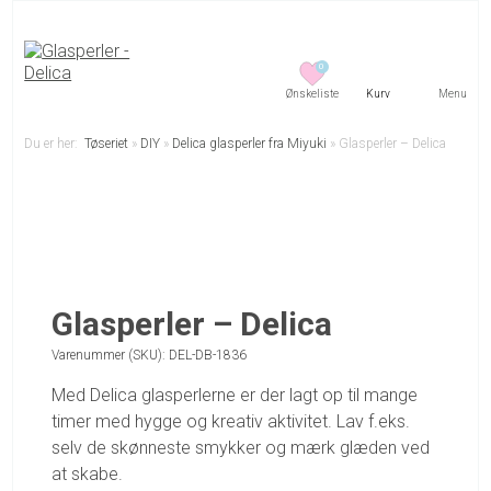
0
Menu
Du er her:
Tøseriet
»
DIY
»
Delica glasperler fra Miyuki
»
Glasperler – Delica
Glasperler – Delica
Varenummer (SKU):
DEL-DB-1836
Med Delica glasperlerne er der lagt op til mange
timer med hygge og kreativ aktivitet. Lav f.eks.
selv de skønneste smykker og mærk glæden ved
at skabe.