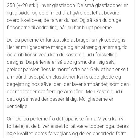
250 (+-20 stk.) i hver glasflacon. De små glasflaconer er
rigtig søde, og de er med til at gøre det let at bevare
overblikket over, de farver du har. Og så kan du bruge
flaconerne til andre ting, når du har brugt perlerne.
Delica perlerne er fantastiske at bruge i smykkedesigns.
Her er mulighederne mange og alt afhængig af smag, tid
og ambitionsniveau kan du kaste dig ud i forskellige
designs. Da perlerne er så utrolig smukke i sig selv,
gælder parolen “less is more” ofte her. Selv et helt enkelt
armbånd lavet på en elastiksnor kan skabe glæde og
begejstring hos såvel den, der laver armbåndet, som den
der modtager det færdige armbånd. Men kast dig ud i
det, og se hvad der passer til dig. Mulighederne er
uendelige.
Om Delica perlerne fra det japanske firma Miyuki kan vi
fortælle, at de bliver anset for at være toppen pga. deres
høje kvalitet, deres farveglans og deres ensartede form.