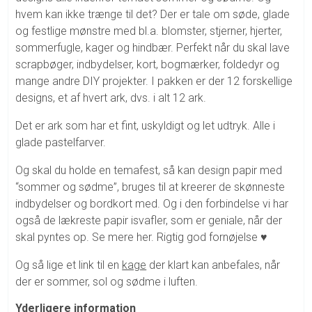
hvem kan ikke trænge til det? Der er tale om søde, glade
og festlige mønstre med bl.a. blomster, stjerner, hjerter,
sommerfugle, kager og hindbær. Perfekt når du skal lave
scrapbøger, indbydelser, kort, bogmærker, foldedyr og
mange andre DIY projekter. I pakken er der 12 forskellige
designs, et af hvert ark, dvs. i alt 12 ark.
Det er ark som har et fint, uskyldigt og let udtryk. Alle i
glade pastelfarver.
Og skal du holde en temafest, så kan design papir med
“sommer og sødme”, bruges til at kreerer de skønneste
indbydelser og bordkort med. Og i den forbindelse vi har
også de lækreste papir isvafler, som er geniale, når der
skal pyntes op. Se mere her. Rigtig god fornøjelse ♥
Og så lige et link til en
kage
der klart kan anbefales, når
der er sommer, sol og sødme i luften.
Yderligere information