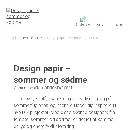
0
Menu
Du er her:
Tøseriet
»
DIY
»
Design papir – sommer og sødme
Design papir –
sommer og sødme
Varenummer (SKU):
DESIGNPAP-SOM
Hop i bølgen blå, skænk et glas hvidvin og kig på
sommerfuglenes leg, mens du lader dig inspirere til
nye DIY projekter. Med disse skønne designark fra
temaet “sommer og sødme” er det let at komme i
en lys og energifyldt stemning.