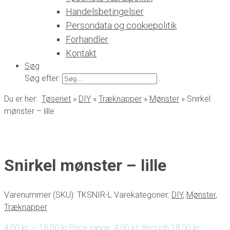
Handelsbetingelser
Persondata og cookiepolitik
Forhandler
Kontakt
Søg
Søg efter:
Du er her:
Tøseriet
»
DIY
»
Træknapper
»
Mønster
»
Snirkel
mønster – lille
Snirkel mønster – lille
Varenummer (SKU):
TKSNIR-L
Varekategorier:
DIY
,
Mønster
,
Træknapper
4,00
kr.
–
18,00
kr.
Price range: 4,00 kr. through 18,00 kr.