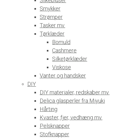
Silkebluser
Smykker
Strømper
Tasker mv.
Tørklæder
Bomuld
Cashmere
Silketørklæder
Viskose
Vanter og handsker
DIY
DIY materialer, redskaber mv.
Delica glasperler fra Miyuki
Hårting
Kvaster, fjer, vedhæng mv.
Pelsknapper
Stofknapper