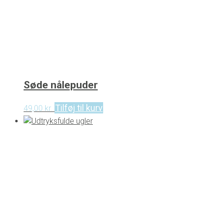
Søde nålepuder
Tilføj til kurv
49,00
kr.