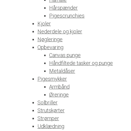
Hårspænder
Pigescrunchies
Kjoler
Nederdele og kjoler
Nøgleringe
Opbevaring
Canvas punge
Håndfiltede tasker og punge
Metaldåser
Pigesmykker
Armbånd
Øreringe
Solbriller
Strutskørter
Strømper
Udklædning