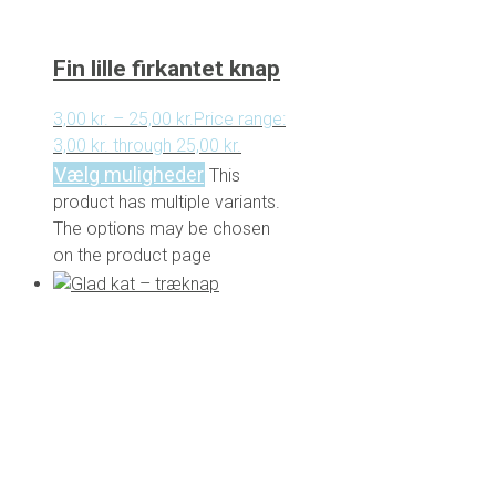
Fin lille firkantet knap
3,00
kr.
–
25,00
kr.
Price range:
3,00 kr. through 25,00 kr.
Vælg muligheder
This
product has multiple variants.
The options may be chosen
on the product page