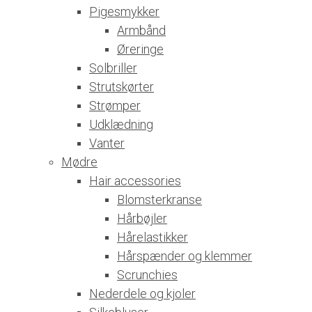
Pigesmykker
Armbånd
Øreringe
Solbriller
Strutskørter
Strømper
Udklædning
Vanter
Mødre
Hair accessories
Blomsterkranse
Hårbøjler
Hårelastikker
Hårspænder og klemmer
Scrunchies
Nederdele og kjoler