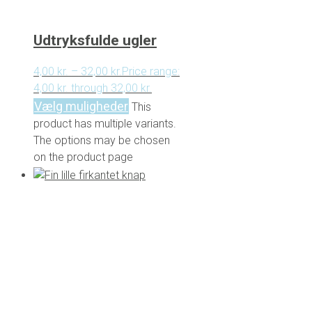
Udtryksfulde ugler
4,00
kr.
–
32,00
kr.
Price range:
4,00 kr. through 32,00 kr.
Vælg muligheder
This
product has multiple variants.
The options may be chosen
on the product page