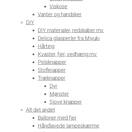
Viskose
Vanter og handsker
DIY
DIY materialer, redskaber mv.
Delica glasperler fra Miyuki
Hårting
Kvaster, fjer, vedhæng mv.
Pelsknapper
Stofknapper
Træknapper
Dyr
Mønster
Sjove knapper
Alt det andet
Balloner med fjer
Håndlavede lampeskærme