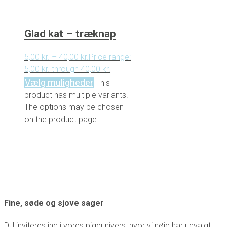
Glad kat – træknap
5,00
kr.
–
40,00
kr.
Price range:
5,00 kr. through 40,00 kr.
Vælg muligheder
This
product has multiple variants.
The options may be chosen
on the product page
Fine, søde og sjove sager
DU inviteres ind i vores pigeunivers, hvor vi nøje har udvalgt