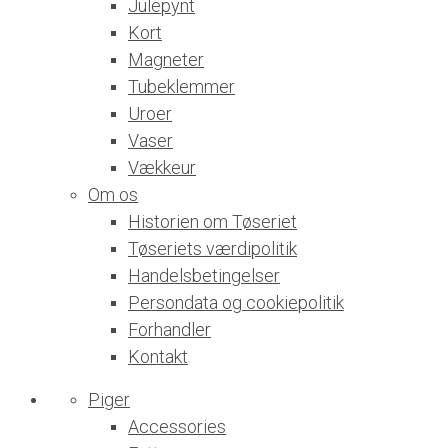
Julepynt
Kort
Magneter
Tubeklemmer
Uroer
Vaser
Vækkeur
Om os
Historien om Tøseriet
Tøseriets værdipolitik
Handelsbetingelser
Persondata og cookiepolitik
Forhandler
Kontakt
Piger
Accessories