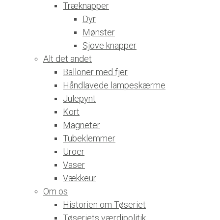
Træknapper
Dyr
Mønster
Sjove knapper
Alt det andet
Balloner med fjer
Håndlavede lampeskærme
Julepynt
Kort
Magneter
Tubeklemmer
Uroer
Vaser
Vækkeur
Om os
Historien om Tøseriet
Tøseriets værdipolitik