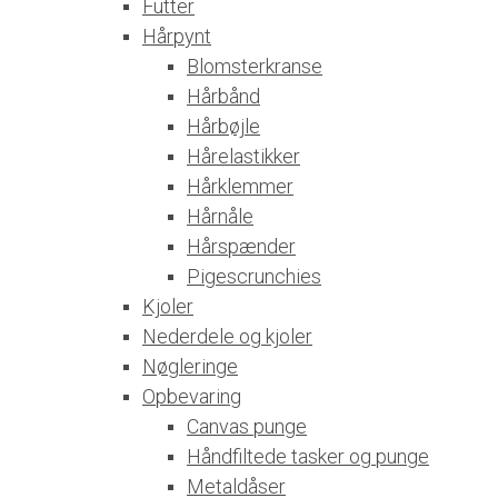
Futter
Hårpynt
Blomsterkranse
Hårbånd
Hårbøjle
Hårelastikker
Hårklemmer
Hårnåle
Hårspænder
Pigescrunchies
Kjoler
Nederdele og kjoler
Nøgleringe
Opbevaring
Canvas punge
Håndfiltede tasker og punge
Metaldåser