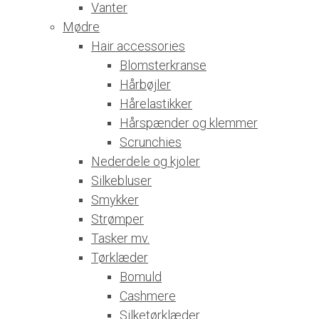
Vanter
Mødre
Hair accessories
Blomsterkranse
Hårbøjler
Hårelastikker
Hårspænder og klemmer
Scrunchies
Nederdele og kjoler
Silkebluser
Smykker
Strømper
Tasker mv.
Tørklæder
Bomuld
Cashmere
Silketørklæder