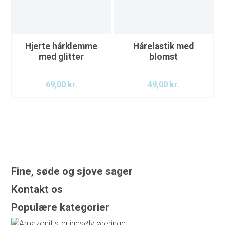
Hjerte hårklemme
Hårelastik med
med glitter
blomst
69,00
kr.
49,00
kr.
Fine, søde og sjove sager
DU inviteres ind i vores pigeunivers, hvor vi nøje har
Kontakt os
udvalgt vores varer med blik for, at man hos os kan få det
Email: kontakt@toeseriet.dk
Populære kategorier
lidt skæve, det nuttede, det sjove, det anderledes, det
søde og det festlige. Da vi ikke er del af en stor kæde, har
Produkter