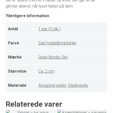
der er skåret med en masse facetter, der gør at de
glimter diskret, når lyset falder på dem.
Yderligere information
Antal
1 par (2 stk.)
Farve
Sart lyseblå/mintgrøn
Mærke
Open Nordic Sky
Størrelse
Ca. 2 cm
Materiale
Amazonit perler
,
Sterlingsølv
Relaterede varer