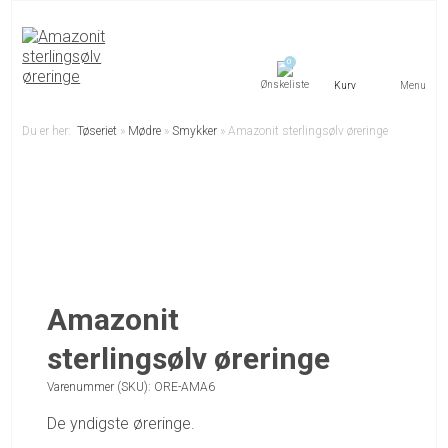
0
Menu
Du er her:
Tøseriet
»
Mødre
»
Smykker
»
Amazonit sterlingsølv øreringe
Amazonit
sterlingsølv øreringe
Varenummer (SKU):
ORE-AMA6
De yndigste øreringe.