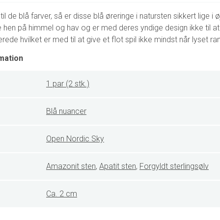
til de blå farver, så er disse blå øreringe i natursten sikkert lige i 
ne hen på himmel og hav og er med deres yndige design ikke til at
terede hvilket er med til at give et flot spil ikke mindst når lyset
mation
1 par (2 stk.)
Blå nuancer
Open Nordic Sky
Amazonit sten
,
Apatit sten
,
Forgyldt sterlingsølv
Ca. 2 cm