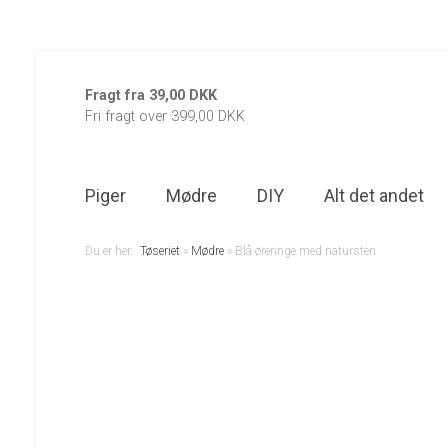
Fragt fra 39,00 DKK
Fri fragt over 399,00 DKK
Piger
Mødre
DIY
Alt det andet
Du er her:
Tøseriet
»
Mødre
»
Blå øreringe med natursten