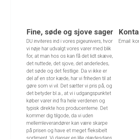
Fine, søde og sjove sager
Konta
DU inviteres ind i vores pigeunivers, hvor
Email: ko
vi nøje har udvalgt vores varer med blik
for, at man hos os kan få det lidt skæve,
det nuttede, det sjove, det anderledes,
det søde og det festlige. Da vi ikke er
del af en stor kæde, har vi friheden til at
gøre som vi vil. Det sætter vi pris på, og
det betyder bl.a., at vi i udgangspunktet
køber varer ind fra hele verdenen og
typisk direkte hos producenterne. Det
kommer dig tilgode, da vi uden
mellemleverandører kan være skarpe
på prisen og have et meget fleksibelt
sortiment. Vi danser en lille glædesdans