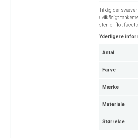
Til dig der svæver 
uvilkårligt tanker
sten er flot facet
Yderligere infor
Antal
Farve
Mærke
Materiale
Størrelse