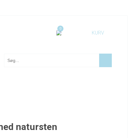
0
med natursten