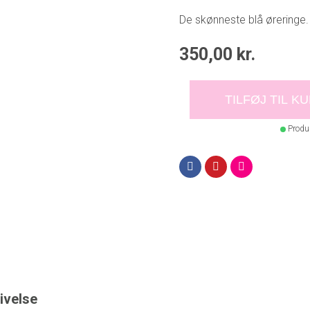
De skønneste blå øreringe.
350,00
kr.
TILFØJ TIL K
Produk
ivelse