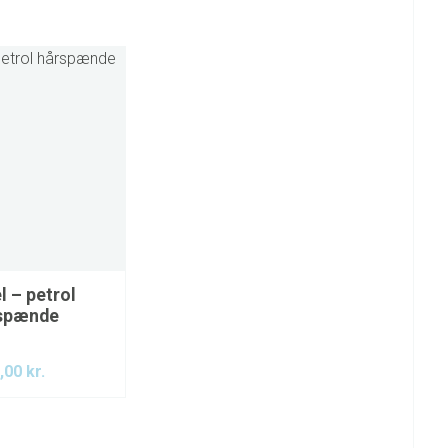
l – petrol
spænde
,00
kr.