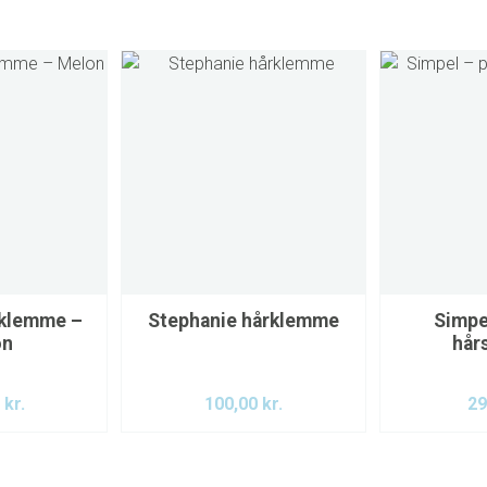
rklemme –
Stephanie hårklemme
Simpe
on
hår
0
kr.
100,00
kr.
29