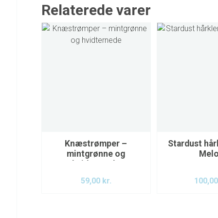
Relaterede varer
Knæstrømper –
Stardust hå
mintgrønne og
Mel
hvidternede
59,00
kr.
100,0