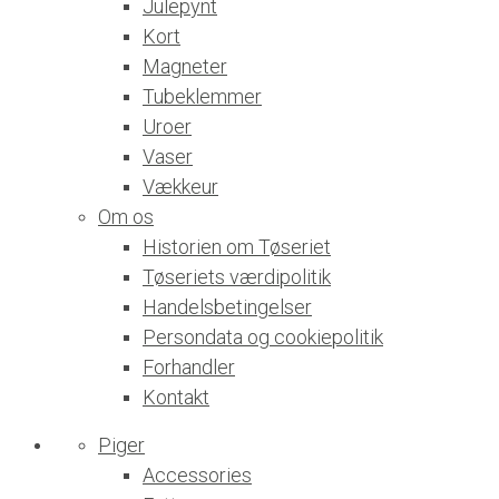
Julepynt
Kort
Magneter
Tubeklemmer
Uroer
Vaser
Vækkeur
Om os
Historien om Tøseriet
Tøseriets værdipolitik
Handelsbetingelser
Persondata og cookiepolitik
Forhandler
Kontakt
Piger
Accessories