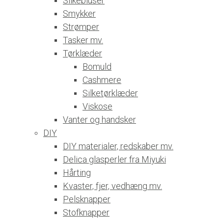
Silkebluser
Smykker
Strømper
Tasker mv.
Tørklæder
Bomuld
Cashmere
Silketørklæder
Viskose
Vanter og handsker
DIY
DIY materialer, redskaber mv.
Delica glasperler fra Miyuki
Hårting
Kvaster, fjer, vedhæng mv.
Pelsknapper
Stofknapper