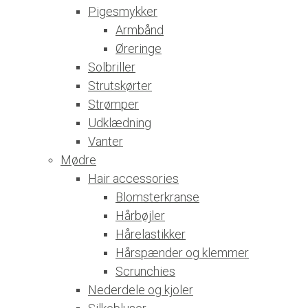
Pigesmykker
Armbånd
Øreringe
Solbriller
Strutskørter
Strømper
Udklædning
Vanter
Mødre
Hair accessories
Blomsterkranse
Hårbøjler
Hårelastikker
Hårspænder og klemmer
Scrunchies
Nederdele og kjoler