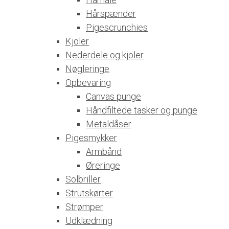
Hårspænder
Pigescrunchies
Kjoler
Nederdele og kjoler
Nøgleringe
Opbevaring
Canvas punge
Håndfiltede tasker og punge
Metaldåser
Pigesmykker
Armbånd
Øreringe
Solbriller
Strutskørter
Strømper
Udklædning