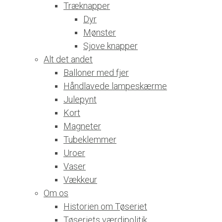
Træknapper
Dyr
Mønster
Sjove knapper
Alt det andet
Balloner med fjer
Håndlavede lampeskærme
Julepynt
Kort
Magneter
Tubeklemmer
Uroer
Vaser
Vækkeur
Om os
Historien om Tøseriet
Tøseriets værdipolitik