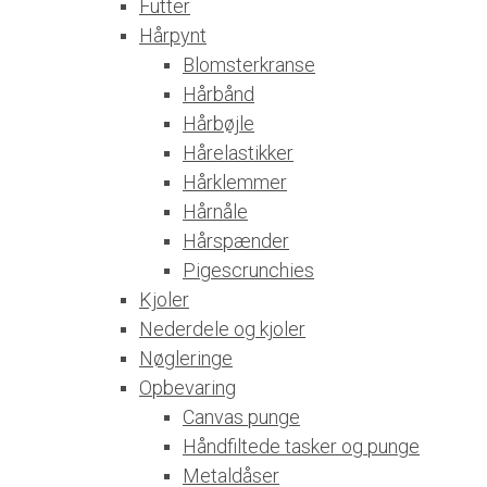
Futter
Hårpynt
Blomsterkranse
Hårbånd
Hårbøjle
Hårelastikker
Hårklemmer
Hårnåle
Hårspænder
Pigescrunchies
Kjoler
Nederdele og kjoler
Nøgleringe
Opbevaring
Canvas punge
Håndfiltede tasker og punge
Metaldåser