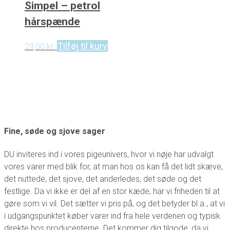
Simpel – petrol
hårspænde
Tilføj til kurv
29,00
kr.
Fine, søde og sjove sager
DU inviteres ind i vores pigeunivers, hvor vi nøje har udvalgt
vores varer med blik for, at man hos os kan få det lidt skæve,
det nuttede, det sjove, det anderledes, det søde og det
festlige. Da vi ikke er del af en stor kæde, har vi friheden til at
gøre som vi vil. Det sætter vi pris på, og det betyder bl.a., at vi
i udgangspunktet køber varer ind fra hele verdenen og typisk
direkte hos producenterne. Det kommer dig tilgode, da vi