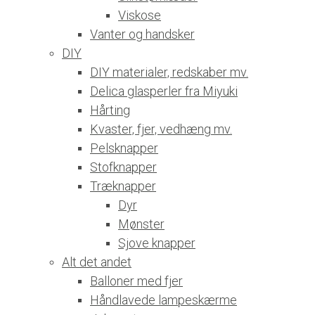
Viskose
Vanter og handsker
DIY
DIY materialer, redskaber mv.
Delica glasperler fra Miyuki
Hårting
Kvaster, fjer, vedhæng mv.
Pelsknapper
Stofknapper
Træknapper
Dyr
Mønster
Sjove knapper
Alt det andet
Balloner med fjer
Håndlavede lampeskærme