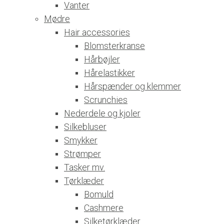
Vanter
Mødre
Hair accessories
Blomsterkranse
Hårbøjler
Hårelastikker
Hårspænder og klemmer
Scrunchies
Nederdele og kjoler
Silkebluser
Smykker
Strømper
Tasker mv.
Tørklæder
Bomuld
Cashmere
Silketørklæder