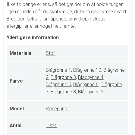
Ikke to penge er ens, så det gælder om at holde tungen
lige i munden når du skal vælge, det kan godt være svært.
Brug den f.eks. til småpenge, smykker, makeup,
allergipiller eller noget helt femte.
Yderligere information
Materiale
Stof
Blågrønne 1
,
Blågrønne 10
,
Blågrønne
2
,
Blågrønne 3
,
Blågrønne 4
,
Farve
Blågrønne 5
,
Blågrønne 6
,
Blågrønne
7
,
Blågrønne 8
,
Blågrønne 9
Model
Posepung
Antal
1 stk.