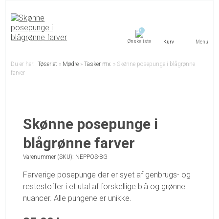
0
Menu
Du er her:
Tøseriet
»
Mødre
»
Tasker mv.
»
Skønne posepunge i blågrønne
farver
Skønne posepunge i
blågrønne farver
Varenummer (SKU):
NEPPOS-BG
Farverige posepunge der er syet af genbrugs- og
restestoffer i et utal af forskellige blå og grønne
nuancer. Alle pungene er unikke.