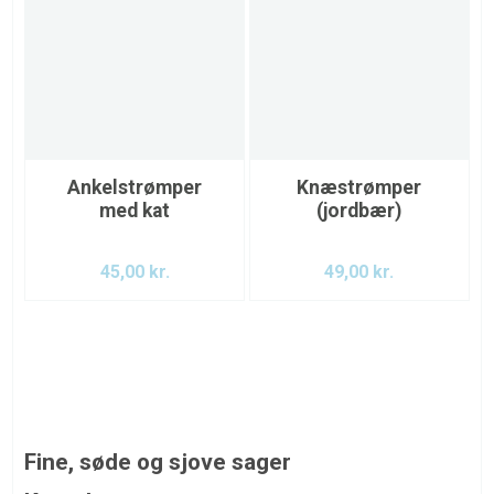
Ankelstrømper
Knæstrømper
med kat
(jordbær)
45,00
kr.
49,00
kr.
Fine, søde og sjove sager
DU inviteres ind i vores pigeunivers, hvor vi nøje har