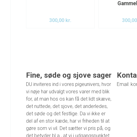
Gammel
300,00
kr.
300,0
Fine, søde og sjove sager
Konta
DU inviteres ind i vores pigeunivers, hvor
Email: ko
vi nøje har udvalgt vores varer med blik
for, at man hos os kan få det lidt skæve,
det nuttede, det sjove, det anderledes,
det søde og det festlige. Da vi ikke er
del af en stor kæde, har vi friheden til at
gøre som vi vil. Det sætter vi pris på, og
det betyder bl.a., at vi i udgangspunktet