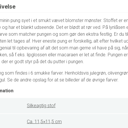
ivelse
minin pung syet i et smukt vævet blomster mønster. Stoffet er e
 og har et blankt udseende. Det er blødt at rør ved. På lynlåsen
en farve som matcher pungen og som gør den ekstra festlig. Er du ti
ten let tages af. Hver eneste pung er forskellig, alt efter hvilket ud
genial til opbevaring af alt det som man gerne vil have på sig, når 
ken, så f.eks. lipglossen eller macaraen er let at finde. Pungen er
å der er godt styr på det du putter i pungen.
g som findes i 6 smukke farver. Henholdsvis julegrøn, olivengrøn,
ul. Se de andre opslag for at se billeder af de øvrige farver.
mation
Silkeagtig stof
Ca. 11,5×11,5 cm