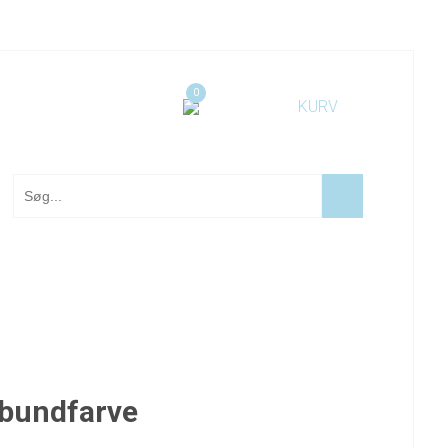
0
 bundfarve