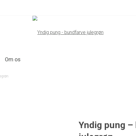
Om os
egrøn
Yndig pung –