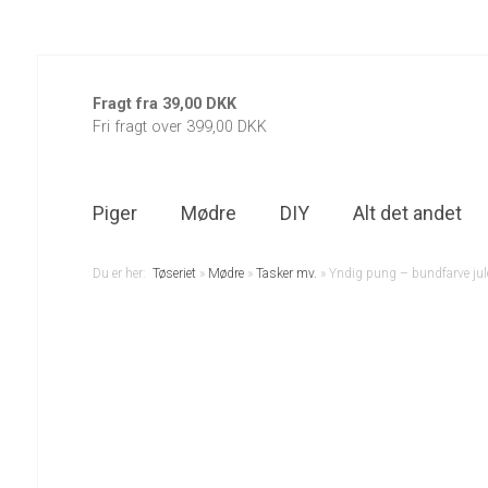
Fragt fra 39,00 DKK
Fri fragt over 399,00 DKK
Piger
Mødre
DIY
Alt det andet
Du er her:
Tøseriet
»
Mødre
»
Tasker mv.
»
Yndig pung – bundfarve jul