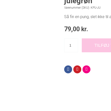
julegrøn
Varenummer (SKU):
KPU-JU
Så fin en pung, slet ikke til a
79,00
kr.
TILFØJ