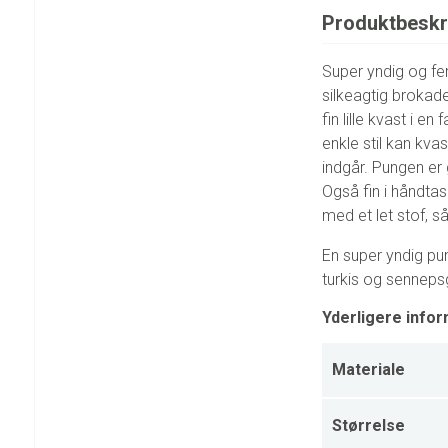
Produktbeskr
Super yndig og fe
silkeagtig brokade
fin lille kvast i 
enkle stil kan kvas
indgår. Pungen er 
Også fin i håndtas
med et let stof, s
En super yndig pun
turkis og sennepsg
Yderligere infor
Materiale
Størrelse