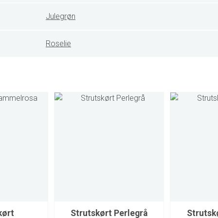
Julegrøn
Roselie
kørt
Strutskørt Perlegrå
Strutsk