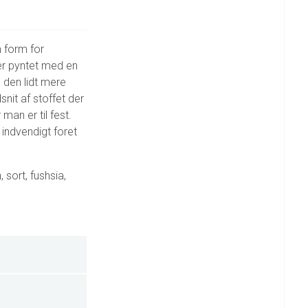
n form for
 er pyntet med en
l den lidt mere
snit af stoffet der
man er til fest.
 indvendigt foret
 sort, fushsia,