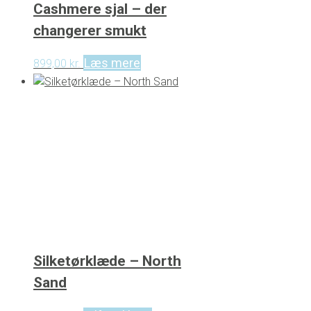
Cashmere sjal – der
changerer smukt
Læs mere
899,00
kr.
Silketørklæde – North
Sand