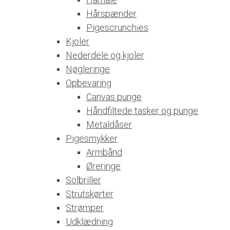
Hårspænder
Pigescrunchies
Kjoler
Nederdele og kjoler
Nøgleringe
Opbevaring
Canvas punge
Håndfiltede tasker og punge
Metaldåser
Pigesmykker
Armbånd
Øreringe
Solbriller
Strutskørter
Strømper
Udklædning