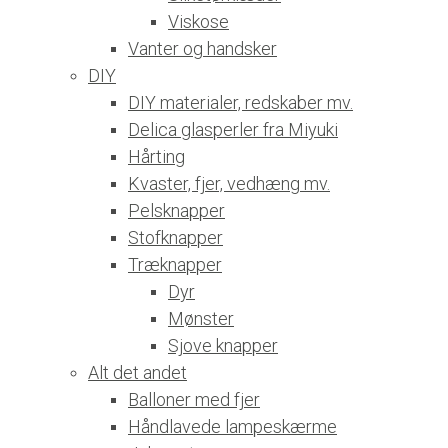
Viskose
Vanter og handsker
DIY
DIY materialer, redskaber mv.
Delica glasperler fra Miyuki
Hårting
Kvaster, fjer, vedhæng mv.
Pelsknapper
Stofknapper
Træknapper
Dyr
Mønster
Sjove knapper
Alt det andet
Balloner med fjer
Håndlavede lampeskærme