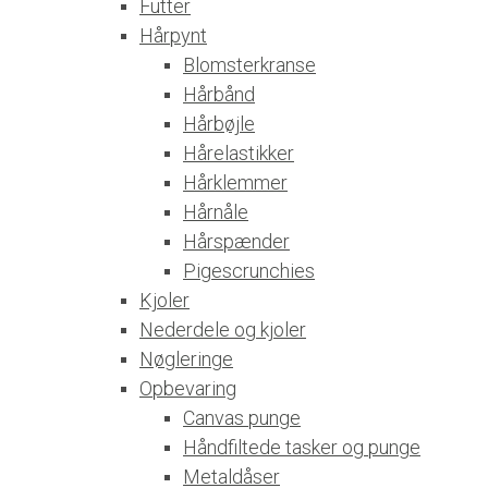
Futter
Hårpynt
Blomsterkranse
Hårbånd
Hårbøjle
Hårelastikker
Hårklemmer
Hårnåle
Hårspænder
Pigescrunchies
Kjoler
Nederdele og kjoler
Nøgleringe
Opbevaring
Canvas punge
Håndfiltede tasker og punge
Metaldåser