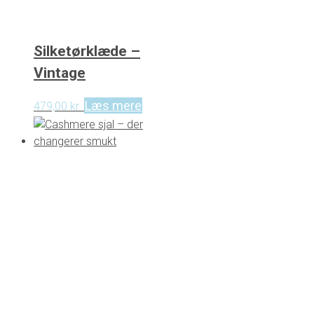
Silketørklæde –
Vintage
Læs mere
479,00
kr.