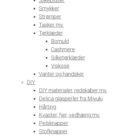
Silkebluser
Smykker
Strømper
Tasker mv.
Tørklæder
Bomuld
Cashmere
Silketørklæder
Viskose
Vanter og handsker
DIY
DIY materialer, redskaber mv.
Delica glasperler fra Miyuki
Hårting
Kvaster, fjer, vedhæng mv.
Pelsknapper
Stofknapper