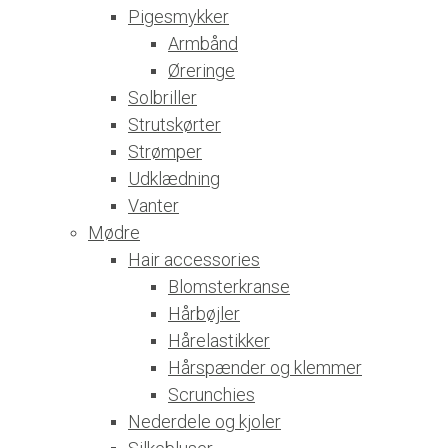
Pigesmykker
Armbånd
Øreringe
Solbriller
Strutskørter
Strømper
Udklædning
Vanter
Mødre
Hair accessories
Blomsterkranse
Hårbøjler
Hårelastikker
Hårspænder og klemmer
Scrunchies
Nederdele og kjoler