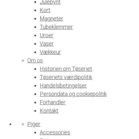
Julepynt
Kort
Magneter
Tubeklemmer
Uroer
Vaser
Vækkeur
Om os
Historien om Tøseriet
Tøseriets værdipolitik
Handelsbetingelser
Persondata og cookiepolitik
Forhandler
Kontakt
Piger
Accessories