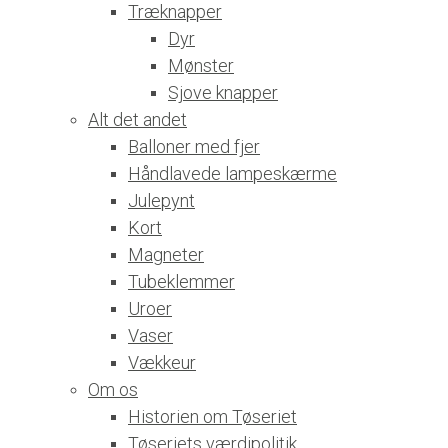
Træknapper
Dyr
Mønster
Sjove knapper
Alt det andet
Balloner med fjer
Håndlavede lampeskærme
Julepynt
Kort
Magneter
Tubeklemmer
Uroer
Vaser
Vækkeur
Om os
Historien om Tøseriet
Tøseriets værdipolitik