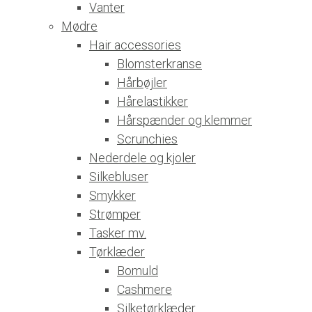
Vanter
Mødre
Hair accessories
Blomsterkranse
Hårbøjler
Hårelastikker
Hårspænder og klemmer
Scrunchies
Nederdele og kjoler
Silkebluser
Smykker
Strømper
Tasker mv.
Tørklæder
Bomuld
Cashmere
Silketørklæder