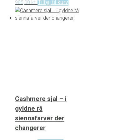
Tilføj til kurv
985,00
kr.
Cashmere sjal – i
gyldne rå
siennafarver der
changerer