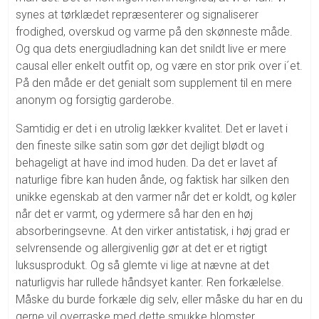
synes at tørklædet repræsenterer og signaliserer
frodighed, overskud og varme på den skønneste måde.
Og qua dets energiudladning kan det snildt live er mere
causal eller enkelt outfit op, og være en stor prik over i´et.
På den måde er det genialt som supplement til en mere
anonym og forsigtig garderobe.
Samtidig er det i en utrolig lækker kvalitet. Det er lavet i
den fineste silke satin som gør det dejligt blødt og
behageligt at have ind imod huden. Da det er lavet af
naturlige fibre kan huden ånde, og faktisk har silken den
unikke egenskab at den varmer når det er koldt, og køler
når det er varmt, og ydermere så har den en høj
absorberingsevne. At den virker antistatisk, i høj grad er
selvrensende og allergivenlig gør at det er et rigtigt
luksusprodukt. Og så glemte vi lige at nævne at det
naturligvis har rullede håndsyet kanter. Ren forkælelse.
Måske du burde forkæle dig selv, eller måske du har en du
gerne vil overraske med dette smukke blomster