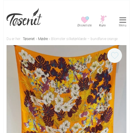
0
Menu
Du er her:
Tøseriet
»
Mødre
»
Blomster silketørklæde – bundfarve orange