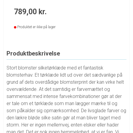
789,00
kr.
Produktet er ikke på lager
Produktbeskrivelse
Stort blomster silketørklæde med et fantastisk
blomsterhav. Et tørklæde lidt ud over det sædvanlige på
grund af dets overdådige blomsterprint der kan virke helt
overvældende. At det samtidig er farvemættet og
sammensat med intense farvekombinationer gør at der
er tale om et tørklæde som man lægger mærke til og
som påkalder sig opmærksomhed. De livsglade farver og
den lækre bløde silke satin gør at man bliver taget med
storm. Her er ingen mellemvej, enten elsker eller hader
man det. Det er nok ingen hemmelighed, at vi er fan. Vi