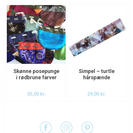
Skønne posepunge
Simpel – turtle
i rødbrune farver
hårspænde
35,00
kr.
29,00
kr.