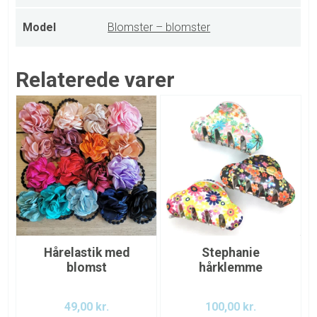
Model
Blomster – blomster
Relaterede varer
Hårelastik med
Stephanie
blomst
hårklemme
49,00
kr.
100,00
kr.