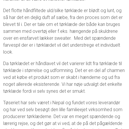
Det flotte håndfiltede uld/silke tørklæde er blødt og lunt, og
så har det en dejlig duft af sæbe, fra den proces som det er
blevet til i. Der er tale om et tørklæde der både kan bruges
sammen med overtøj eller f.eks. hængende på skuldrene
over en ensfarvet lækker sweater. Med det spændende
farvespil der er i tørklædet vil det understrege et individuelt
look.
Da tørklædet er håndlavet vil det varierer lidt fra tørklæde til
tørklæde i størrelse og udformning. Det er en del af charmen
ved at købe et produkt som er skabt i hænderne og ud fra
noget allerede eksisterende. Vi har nøje udvalgt det enkelte
tørklæde fordi vi selv synes det er smukt.
Tøseriet har selv været i Nepal og fundet vores leverandør
og har ved selv besøgt den lille familieejet virksomhed som
producerer tørklæderne. Det var en meget spændende og
lærerig rejse, og det gør at vi ved, at de på det pågældende