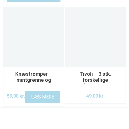
Knæstrømper –
Tivoli – 3 stk.
mintgrønne og
forskellige
hvidternede
hårelastikker
59,00
kr.
49,00
kr.
LÆS MERE