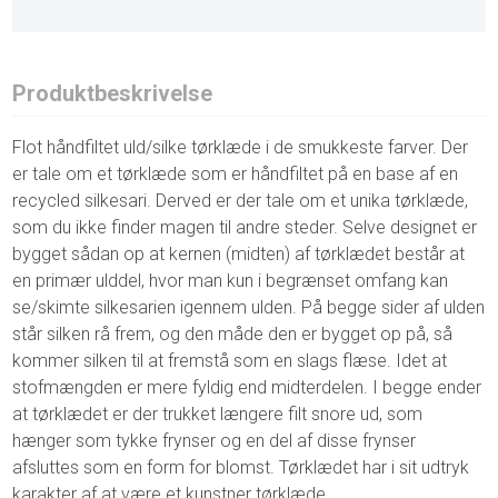
Produktbeskrivelse
Flot håndfiltet uld/silke tørklæde i de smukkeste farver. Der
er tale om et tørklæde som er håndfiltet på en base af en
recycled silkesari. Derved er der tale om et unika tørklæde,
som du ikke finder magen til andre steder. Selve designet er
bygget sådan op at kernen (midten) af tørklædet består at
en primær ulddel, hvor man kun i begrænset omfang kan
se/skimte silkesarien igennem ulden. På begge sider af ulden
står silken rå frem, og den måde den er bygget op på, så
kommer silken til at fremstå som en slags flæse. Idet at
stofmængden er mere fyldig end midterdelen. I begge ender
at tørklædet er der trukket længere filt snore ud, som
hænger som tykke frynser og en del af disse frynser
afsluttes som en form for blomst. Tørklædet har i sit udtryk
karakter af at være et kunstner tørklæde.