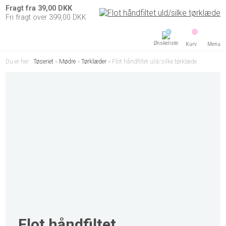
Fragt fra 39,00 DKK
Fri fragt over 399,00 DKK
0
0
Menu
Du er her:
Tøseriet
»
Mødre
»
Tørklæder
»
Flot håndfiltet uld/silke tørklæde
Flot håndfiltet