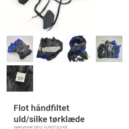
Flot håndfiltet
uld/silke tørklæde
Varenummer (SKU):
KUNSTULD-KB