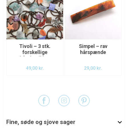
Tivoli – 3 stk.
Simpel – rav
forskellige
hårspænde
hårelastikker
49,00
kr.
29,00
kr.
Fine, søde og sjove sager