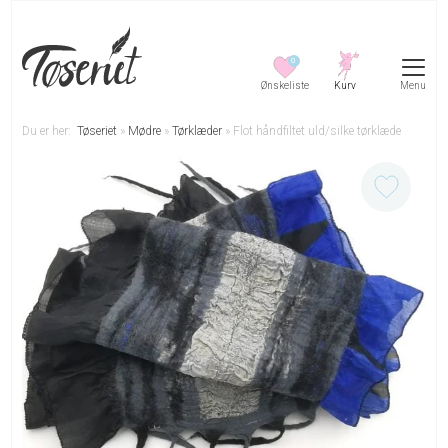
0
Menu
Du er her:
Tøseriet
»
Mødre
»
Tørklæder
»
Flot håndfiltet uld/silke tørklæde