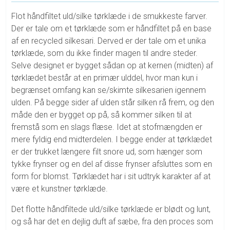
Flot håndfiltet uld/silke tørklæde i de smukkeste farver.
Der er tale om et tørklæde som er håndfiltet på en base
af en recycled silkesari. Derved er der tale om et unika
tørklæde, som du ikke finder magen til andre steder.
Selve designet er bygget sådan op at kernen (midten) af
tørklædet består at en primær ulddel, hvor man kun i
begrænset omfang kan se/skimte silkesarien igennem
ulden. På begge sider af ulden står silken rå frem, og den
måde den er bygget op på, så kommer silken til at
fremstå som en slags flæse. Idet at stofmængden er
mere fyldig end midterdelen. I begge ender at tørklædet
er der trukket længere filt snore ud, som hænger som
tykke frynser og en del af disse frynser afsluttes som en
form for blomst. Tørklædet har i sit udtryk karakter af at
være et kunstner tørklæde.
Det flotte håndfiltede uld/silke tørklæde er blødt og lunt,
og så har det en dejlig duft af sæbe, fra den proces som