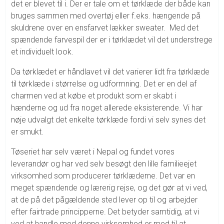
det er blevet til i. Der er tale om et tørklæde der både kan
bruges sammen med overtøj eller f.eks. hængende på
skuldrene over en ensfarvet lækker sweater. Med det
spændende farvespil der er i tørklædet vil det understrege
et individuelt look.
Da tørklædet er håndlavet vil det varierer lidt fra tørklæde
til tørklæde i størrelse og udformning. Det er en del af
charmen ved at købe et produkt som er skabt i
hænderne og ud fra noget allerede eksisterende. Vi har
nøje udvalgt det enkelte tørklæde fordi vi selv synes det
er smukt.
Tøseriet har selv været i Nepal og fundet vores
leverandør og har ved selv besøgt den lille familieejet
virksomhed som producerer tørklæderne. Det var en
meget spændende og lærerig rejse, og det gør at vi ved,
at de på det pågældende sted lever op til og arbejder
efter fairtrade principperne. Det betyder samtidig, at vi
ved at handle med denne virksomhed er med til at