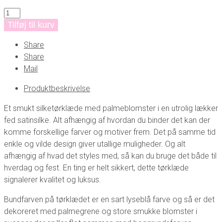
Silketørklæde
med
Tilføj til kurv
palmeblomster
Share
-
Share
lyseblå
Mail
antal
Produktbeskrivelse
Et smukt silketørklæde med palmeblomster i en utrolig lækker
fed satinsilke. Alt afhængig af hvordan du binder det kan der
komme forskellige farver og motiver frem. Det på samme tid
enkle og vilde design giver utallige muligheder. Og alt
afhængig af hvad det styles med, så kan du bruge det både til
hverdag og fest. En ting er helt sikkert, dette tørklæde
signalerer kvalitet og luksus.
Bundfarven på tørklædet er en sart lyseblå farve og så er det
dekoreret med palmegrene og store smukke blomster i