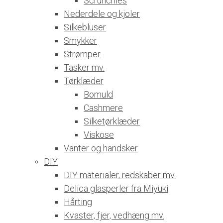
Scrunchies
Nederdele og kjoler
Silkebluser
Smykker
Strømper
Tasker mv.
Tørklæder
Bomuld
Cashmere
Silketørklæder
Viskose
Vanter og handsker
DIY
DIY materialer, redskaber mv.
Delica glasperler fra Miyuki
Hårting
Kvaster, fjer, vedhæng mv.