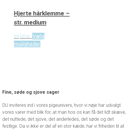
Hjerte hårklemme –
str. medium
Vælg
69,00
kr.
This
muligheder
product
has
multiple
variants.
The
options
may
Fine, søde og sjove sager
be
DU inviteres ind i vores pigeunivers, hvor vi nøje har udvalgt
chosen
vores varer med blik for, at man hos os kan få det lidt skæve,
on
det nuttede, det sjove, det anderledes, det søde og det
the
festlige. Da vi ikke er del af en stor kæde, har vi friheden til at
product