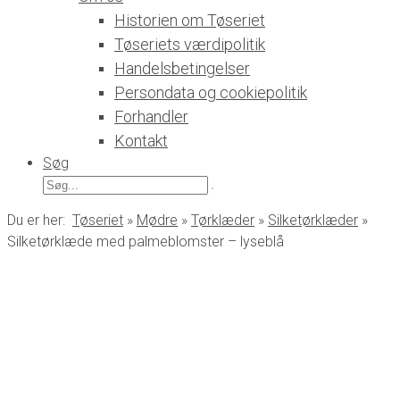
Historien om Tøseriet
Tøseriets værdipolitik
Handelsbetingelser
Persondata og cookiepolitik
Forhandler
Kontakt
Søg
Søg
efter:
Du er her:
Tøseriet
»
Mødre
»
Tørklæder
»
Silketørklæder
»
Silketørklæde med palmeblomster – lyseblå