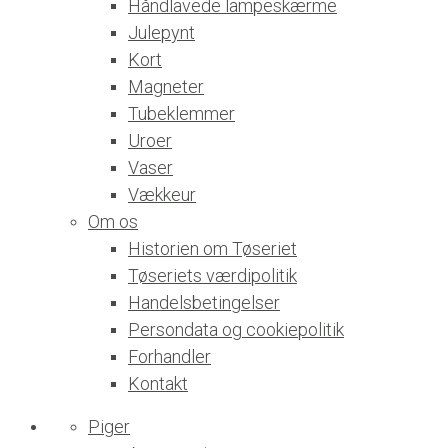
Håndlavede lampeskærme
Julepynt
Kort
Magneter
Tubeklemmer
Uroer
Vaser
Vækkeur
Om os
Historien om Tøseriet
Tøseriets værdipolitik
Handelsbetingelser
Persondata og cookiepolitik
Forhandler
Kontakt
Piger