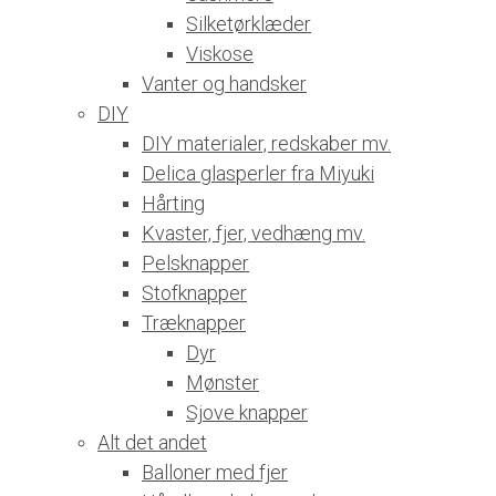
Silketørklæder
Viskose
Vanter og handsker
DIY
DIY materialer, redskaber mv.
Delica glasperler fra Miyuki
Hårting
Kvaster, fjer, vedhæng mv.
Pelsknapper
Stofknapper
Træknapper
Dyr
Mønster
Sjove knapper
Alt det andet
Balloner med fjer