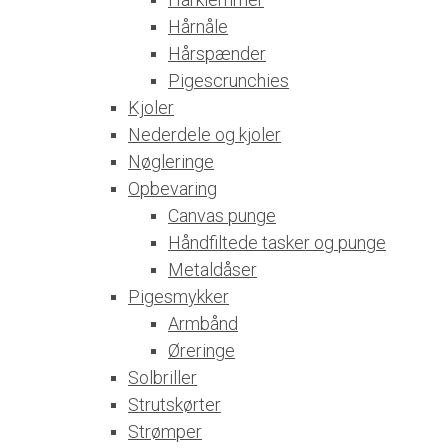
Hårnåle
Hårspænder
Pigescrunchies
Kjoler
Nederdele og kjoler
Nøgleringe
Opbevaring
Canvas punge
Håndfiltede tasker og punge
Metaldåser
Pigesmykker
Armbånd
Øreringe
Solbriller
Strutskørter
Strømper