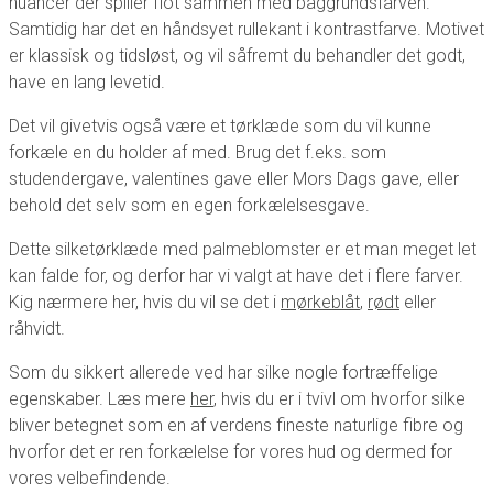
nuancer der spiller flot sammen med baggrundsfarven.
Samtidig har det en håndsyet rullekant i kontrastfarve. Motivet
er klassisk og tidsløst, og vil såfremt du behandler det godt,
have en lang levetid.
Det vil givetvis også være et tørklæde som du vil kunne
forkæle en du holder af med. Brug det f.eks. som
studendergave, valentines gave eller Mors Dags gave, eller
behold det selv som en egen forkælelsesgave.
Dette silketørklæde med palmeblomster er et man meget let
kan falde for, og derfor har vi valgt at have det i flere farver.
Kig nærmere her, hvis du vil se det i
mørkeblåt
,
rødt
eller
råhvidt.
Som du sikkert allerede ved har silke nogle fortræffelige
egenskaber. Læs mere
her
, hvis du er i tvivl om hvorfor silke
bliver betegnet som en af verdens fineste naturlige fibre og
hvorfor det er ren forkælelse for vores hud og dermed for
vores velbefindende.