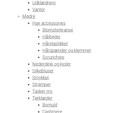
Udklædning
Vanter
Mødre
Hair accessories
Blomsterkranse
Hårbøjler
Hårelastikker
Hårspænder og klemmer
Scrunchies
Nederdele og kjoler
Silkebluser
Smykker
Strømper
Tasker mv.
Tørklæder
Bomuld
Cashmere