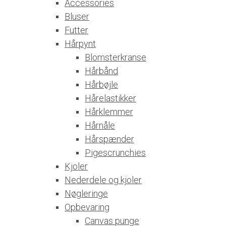
Accessories
Bluser
Futter
Hårpynt
Blomsterkranse
Hårbånd
Hårbøjle
Hårelastikker
Hårklemmer
Hårnåle
Hårspænder
Pigescrunchies
Kjoler
Nederdele og kjoler
Nøgleringe
Opbevaring
Canvas punge