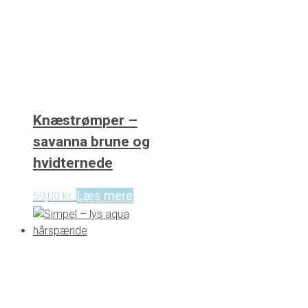
Knæstrømper –
savanna brune og
hvidternede
Læs mere
59,00
kr.