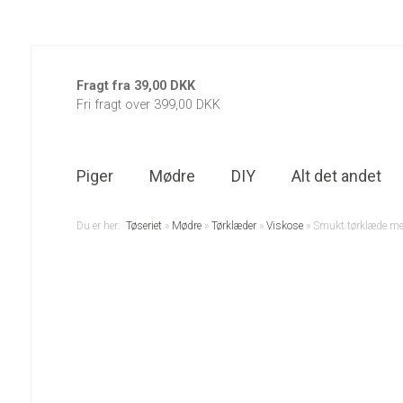
Fragt fra 39,00 DKK
Fri fragt over 399,00 DKK
Piger
Mødre
DIY
Alt det andet
Du er her:
Tøseriet
»
Mødre
»
Tørklæder
»
Viskose
»
Smukt tørklæde me