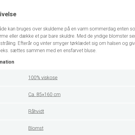
ivelse
både kan bruges over skulderne på en varm sommerdag enten s
 varme eller dække et par bare skuldre. Med de yndige blomster s
stråling. Efterår og vinter smyger tørklædet sig om halsen og give
t f.eks. sættes sammen med en ensfarvet bluse.
mation
100% viskose
Ca. 85×160 cm
Råhvidt
Blomst