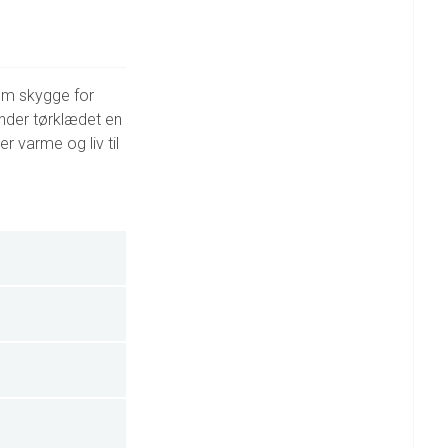
om skygge for
ender tørklædet en
r varme og liv til