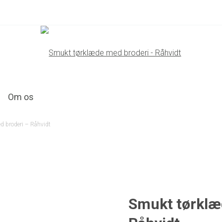
Om os
d broderi – Råhvidt
Smukt tørklæ