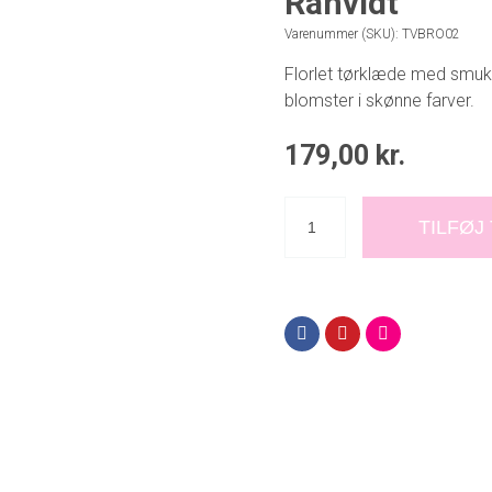
Råhvidt
Varenummer (SKU):
TVBRO02
Florlet tørklæde med smu
blomster i skønne farver.
179,00
kr.
TILFØJ