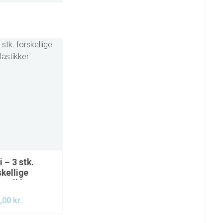
i – 3 stk.
skellige
lastikker
,00
kr.