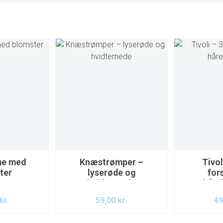
me med
Knæstrømper –
Tivol
ter
lyserøde og
for
hvidternede
håre
kr.
59,00
kr.
49