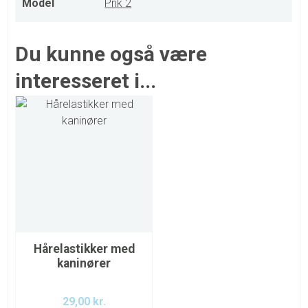
Model
Prik 2
Du kunne også være
interesseret i...
Hårelastikker med
kaninører
29,00
kr.