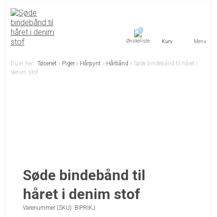
0
Menu
Du er her:
Tøseriet
»
Piger
»
Hårpynt
»
Hårbånd
»
Søde bindebånd til håret i
denim stof
Søde bindebånd til
håret i denim stof
Varenummer (SKU):
BIPRIKJ