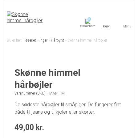
0
Menu
Du er her:
Tøseriet
»
Piger
»
Hårpynt
»
Skønne himmel hårbøjler
Skønne himmel
hårbøjler
Varenummer (SKU):
HAARHIM
De sødeste hårbøjler til småpiger. De fungerer fint
både til jeans og til kjoler eller skørter.
49,00
kr.