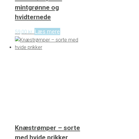
mintgrønne og
hvidternede
Læs mere
59,00
kr.
Knæstrømper – sorte
med hvide prikker