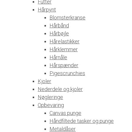
Futter
Hårpynt
Blomsterkranse
Hårbånd
Hårbøjle
Hårelastikker
Hårklemmer
Hårnåle
Hårspænder
Pigescrunchies
Kjoler
Nederdele og kjoler
Nøgleringe
Opbevaring
Canvas punge
Håndfiltede tasker og punge
Metaldåser