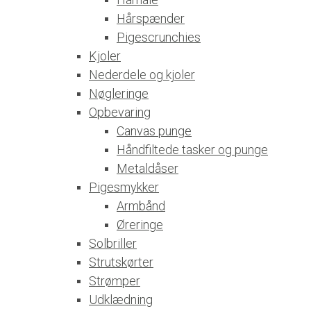
Hårspænder
Pigescrunchies
Kjoler
Nederdele og kjoler
Nøgleringe
Opbevaring
Canvas punge
Håndfiltede tasker og punge
Metaldåser
Pigesmykker
Armbånd
Øreringe
Solbriller
Strutskørter
Strømper
Udklædning