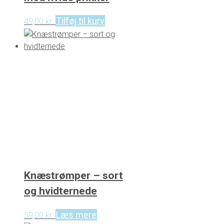
Tilføj til kurv
49,00
kr.
Knæstrømper – sort
og hvidternede
Læs mere
59,00
kr.