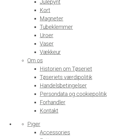
Julepynt
Kort
Magneter
Tubeklemmer
Uroer
Vaser
Vækkeur
Om os
Historien om Tøseriet
Tøseriets værdipolitik
Handelsbetingelser
Persondata og cookiepolitik
Forhandler
Kontakt
Piger
Accessories