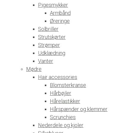
Pigesmykker
Armbånd
Øreringe
Solbriller
Strutskørter
Strømper
Udklædning
Vanter
Mødre
Hair accessories
Blomsterkranse
Hårbøjler
Hårelastikker
Hårspænder og klemmer
Scrunchies
Nederdele og kjoler