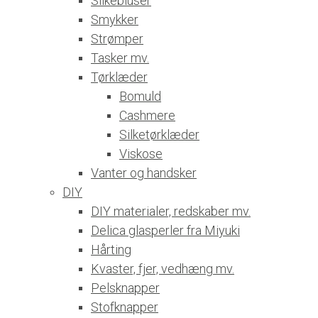
Silkebluser
Smykker
Strømper
Tasker mv.
Tørklæder
Bomuld
Cashmere
Silketørklæder
Viskose
Vanter og handsker
DIY
DIY materialer, redskaber mv.
Delica glasperler fra Miyuki
Hårting
Kvaster, fjer, vedhæng mv.
Pelsknapper
Stofknapper