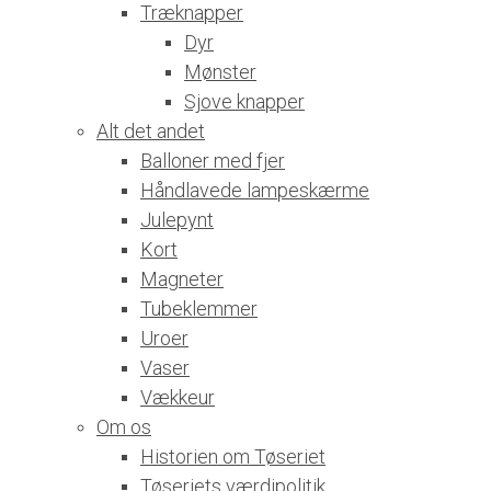
Træknapper
Dyr
Mønster
Sjove knapper
Alt det andet
Balloner med fjer
Håndlavede lampeskærme
Julepynt
Kort
Magneter
Tubeklemmer
Uroer
Vaser
Vækkeur
Om os
Historien om Tøseriet
Tøseriets værdipolitik