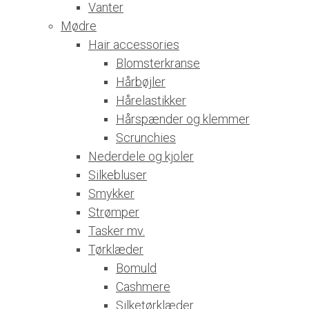
Vanter
Mødre
Hair accessories
Blomsterkranse
Hårbøjler
Hårelastikker
Hårspænder og klemmer
Scrunchies
Nederdele og kjoler
Silkebluser
Smykker
Strømper
Tasker mv.
Tørklæder
Bomuld
Cashmere
Silketørklæder