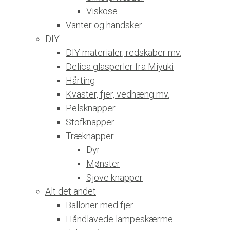
Viskose
Vanter og handsker
DIY
DIY materialer, redskaber mv.
Delica glasperler fra Miyuki
Hårting
Kvaster, fjer, vedhæng mv.
Pelsknapper
Stofknapper
Træknapper
Dyr
Mønster
Sjove knapper
Alt det andet
Balloner med fjer
Håndlavede lampeskærme