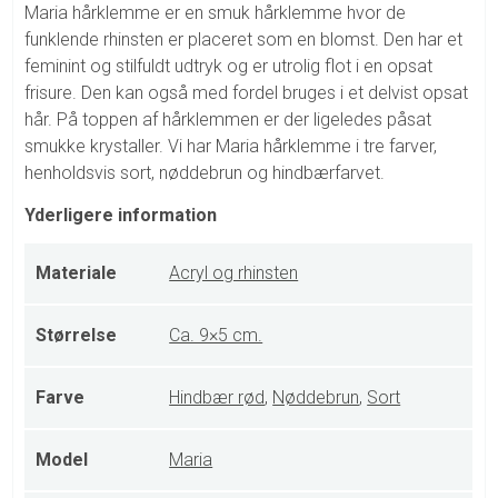
Maria hårklemme er en smuk hårklemme hvor de
funklende rhinsten er placeret som en blomst. Den har et
feminint og stilfuldt udtryk og er utrolig flot i en opsat
frisure. Den kan også med fordel bruges i et delvist opsat
hår. På toppen af hårklemmen er der ligeledes påsat
smukke krystaller. Vi har Maria hårklemme i tre farver,
henholdsvis sort, nøddebrun og hindbærfarvet.
Yderligere information
Materiale
Acryl og rhinsten
Størrelse
Ca. 9×5 cm.
Farve
Hindbær rød
,
Nøddebrun
,
Sort
Model
Maria