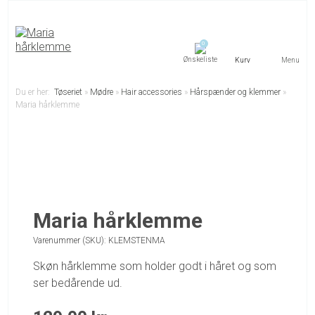
0
Menu
Du er her:
Tøseriet
»
Mødre
»
Hair accessories
»
Hårspænder og klemmer
»
Maria hårklemme
Maria hårklemme
Varenummer (SKU):
KLEMSTENMA
Skøn hårklemme som holder godt i håret og som
ser bedårende ud.