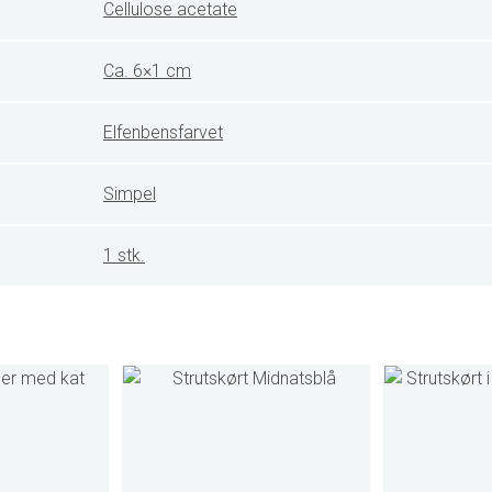
Cellulose acetate
Ca. 6×1 cm
Elfenbensfarvet
Simpel
1 stk.