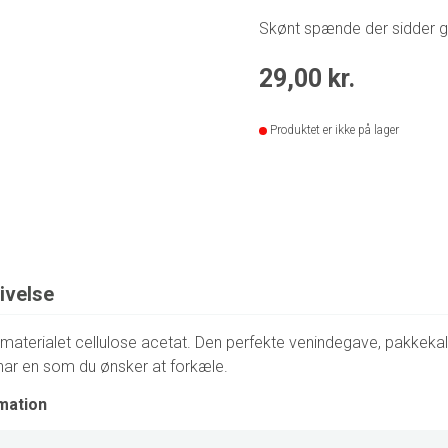
Skønt spænde der sidder go
29,00
kr.
Produktet er ikke på lager
ivelse
f materialet cellulose acetat. Den perfekte venindegave, pakkeka
 har en som du ønsker at forkæle.
mation