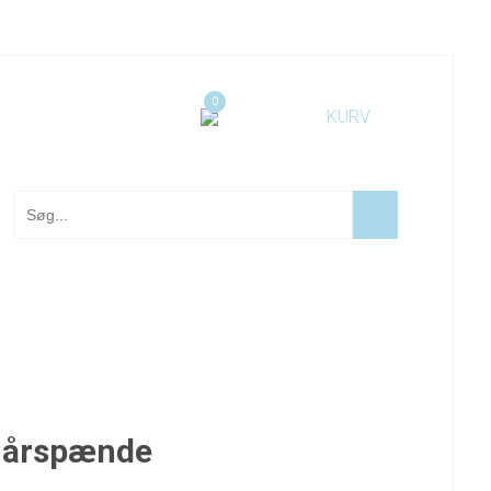
0
 hårspænde