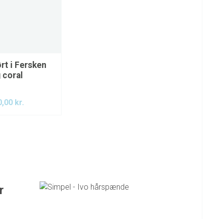
rt i Fersken
 coral
0,00
kr.
r