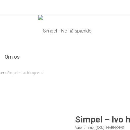
Om os
mer
»
Simpel – Ivo hårspænde
Simpel – Ivo
Varenummer (SKU):
HAENK-IVO