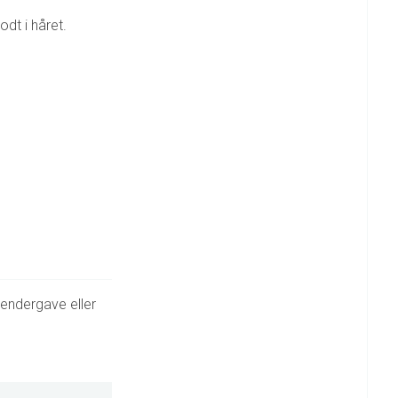
dt i håret.
lendergave eller