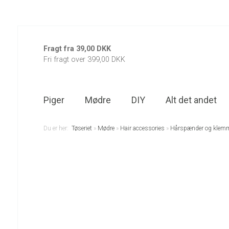
Fragt fra 39,00 DKK
Fri fragt over 399,00 DKK
Piger
Mødre
DIY
Alt det andet
Du er her:
Tøseriet
»
Mødre
»
Hair accessories
»
Hårspænder og klem