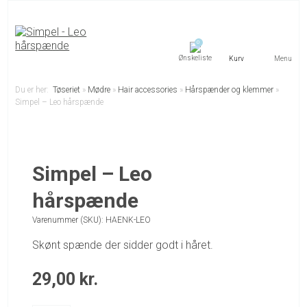
0
Menu
Du er her:
Tøseriet
»
Mødre
»
Hair accessories
»
Hårspænder og klemmer
»
Simpel – Leo hårspænde
Simpel – Leo
hårspænde
Varenummer (SKU):
HAENK-LEO
Skønt spænde der sidder godt i håret.
29,00
kr.