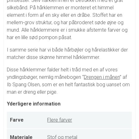
prinsesser. Selv hårklemmen er betrukket med et gråt
silkebånd. På hårklemmen er monteret et himmel
element i form af en sky eller en dråbe. Stoffet har en
mellem-grov struktur, og har påbroderet søde øjne og
mund. Alle hårklemmere er i smukke afstemte farver og
har en lille sød pompon påsat.
I samme serie har vi både hårbøjler og hårelastikker der
matcher disse skønne himmel hårklemmer.
Disse hårklemmer falder helt i tråd med en af vores
yndlingsbøger, nemlig månebogen “
Drengen i månen
” af
Ib Spang Olsen, som er en helt fantastisk bog uanset om
man er dreng eller pige.
Yderligere information
Farve
Flere farver
Materiale
Stof og metal