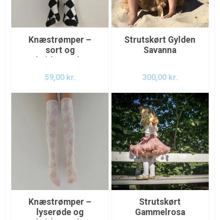
Knæstrømper –
Strutskørt Gylden
sort og
Savanna
hvidternede
59,00
kr.
300,00
kr.
Knæstrømper –
Strutskørt
lyserøde og
Gammelrosa