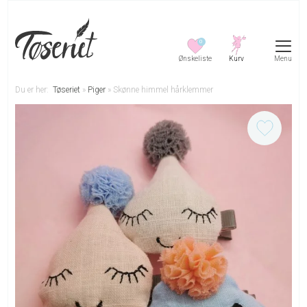
0
Menu
Du er her:
Tøseriet
»
Piger
»
Skønne himmel hårklemmer