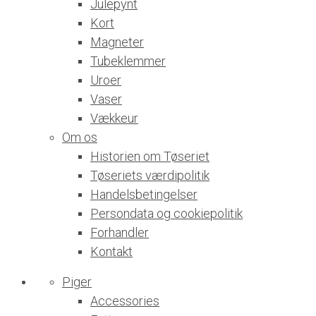
Julepynt
Kort
Magneter
Tubeklemmer
Uroer
Vaser
Vækkeur
Om os
Historien om Tøseriet
Tøseriets værdipolitik
Handelsbetingelser
Persondata og cookiepolitik
Forhandler
Kontakt
Piger
Accessories