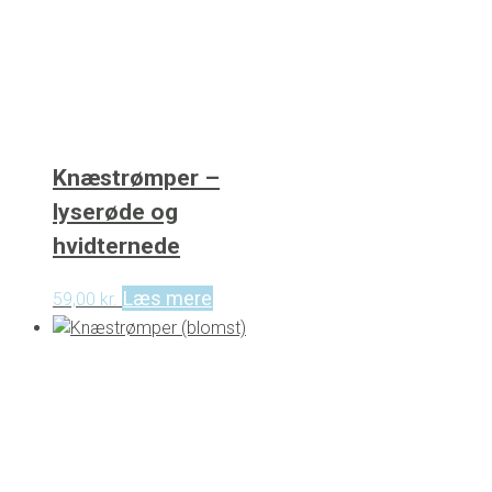
Knæstrømper –
lyserøde og
hvidternede
Læs mere
59,00
kr.