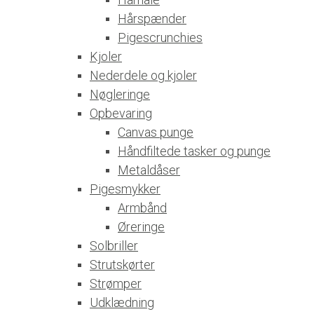
Hårspænder
Pigescrunchies
Kjoler
Nederdele og kjoler
Nøgleringe
Opbevaring
Canvas punge
Håndfiltede tasker og punge
Metaldåser
Pigesmykker
Armbånd
Øreringe
Solbriller
Strutskørter
Strømper
Udklædning