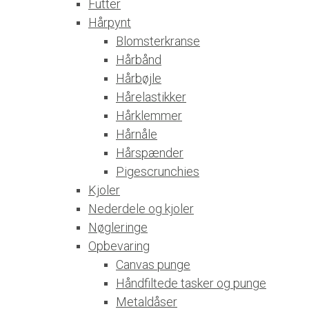
Futter
Hårpynt
Blomsterkranse
Hårbånd
Hårbøjle
Hårelastikker
Hårklemmer
Hårnåle
Hårspænder
Pigescrunchies
Kjoler
Nederdele og kjoler
Nøgleringe
Opbevaring
Canvas punge
Håndfiltede tasker og punge
Metaldåser