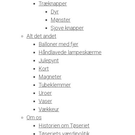
Træknapper
Dyr
Mønster
Sjove knapper
Alt det andet
Balloner med fjer
Håndlavede lampeskærme
Julepynt
Kort
Magneter
Tubeklemmer
Uroer
Vaser
Vækkeur
Om os
Historien om Tøseriet
Tøseriets værdipolitik