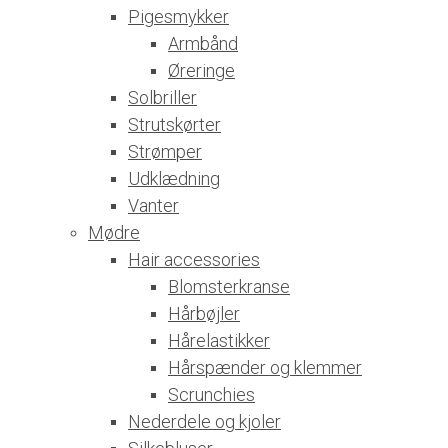
Pigesmykker
Armbånd
Øreringe
Solbriller
Strutskørter
Strømper
Udklædning
Vanter
Mødre
Hair accessories
Blomsterkranse
Hårbøjler
Hårelastikker
Hårspænder og klemmer
Scrunchies
Nederdele og kjoler