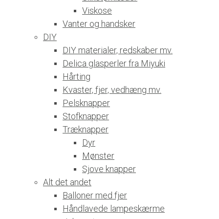
Viskose
Vanter og handsker
DIY
DIY materialer, redskaber mv.
Delica glasperler fra Miyuki
Hårting
Kvaster, fjer, vedhæng mv.
Pelsknapper
Stofknapper
Træknapper
Dyr
Mønster
Sjove knapper
Alt det andet
Balloner med fjer
Håndlavede lampeskærme