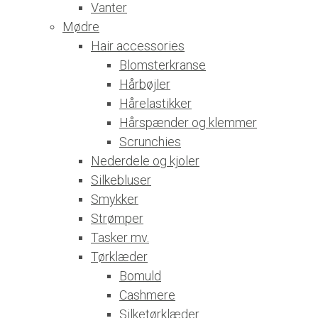
Vanter
Mødre
Hair accessories
Blomsterkranse
Hårbøjler
Hårelastikker
Hårspænder og klemmer
Scrunchies
Nederdele og kjoler
Silkebluser
Smykker
Strømper
Tasker mv.
Tørklæder
Bomuld
Cashmere
Silketørklæder