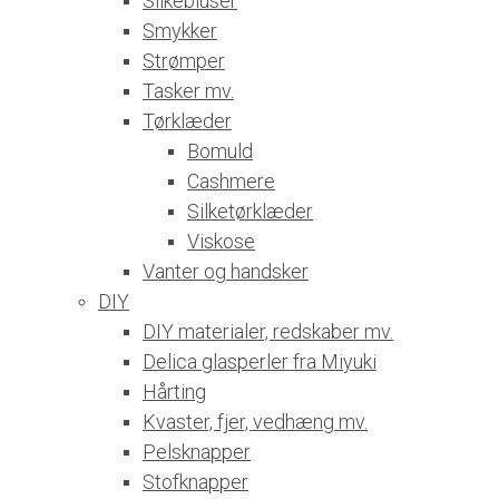
Silkebluser
Smykker
Strømper
Tasker mv.
Tørklæder
Bomuld
Cashmere
Silketørklæder
Viskose
Vanter og handsker
DIY
DIY materialer, redskaber mv.
Delica glasperler fra Miyuki
Hårting
Kvaster, fjer, vedhæng mv.
Pelsknapper
Stofknapper