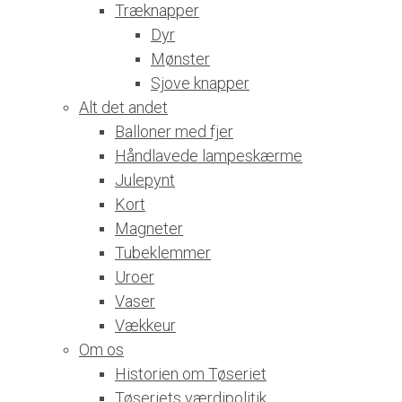
Træknapper
Dyr
Mønster
Sjove knapper
Alt det andet
Balloner med fjer
Håndlavede lampeskærme
Julepynt
Kort
Magneter
Tubeklemmer
Uroer
Vaser
Vækkeur
Om os
Historien om Tøseriet
Tøseriets værdipolitik