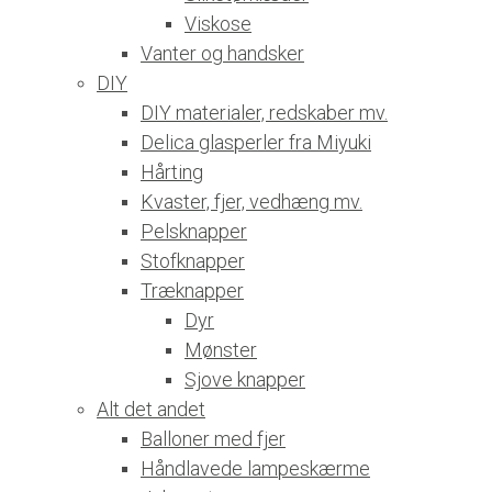
Viskose
Vanter og handsker
DIY
DIY materialer, redskaber mv.
Delica glasperler fra Miyuki
Hårting
Kvaster, fjer, vedhæng mv.
Pelsknapper
Stofknapper
Træknapper
Dyr
Mønster
Sjove knapper
Alt det andet
Balloner med fjer
Håndlavede lampeskærme