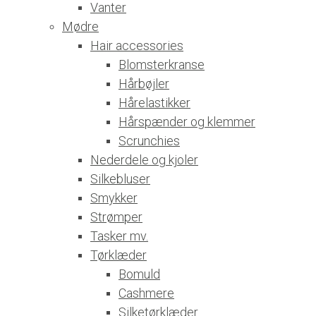
Vanter
Mødre
Hair accessories
Blomsterkranse
Hårbøjler
Hårelastikker
Hårspænder og klemmer
Scrunchies
Nederdele og kjoler
Silkebluser
Smykker
Strømper
Tasker mv.
Tørklæder
Bomuld
Cashmere
Silketørklæder