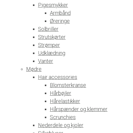
Pigesmykker
Armbånd
Øreringe
Solbriller
Strutskørter
Strømper
Udklædning
Vanter
Mødre
Hair accessories
Blomsterkranse
Hårbøjler
Hårelastikker
Hårspænder og klemmer
Scrunchies
Nederdele og kjoler