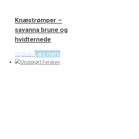
Knæstrømper –
savanna brune og
hvidternede
Læs mere
59,00
kr.