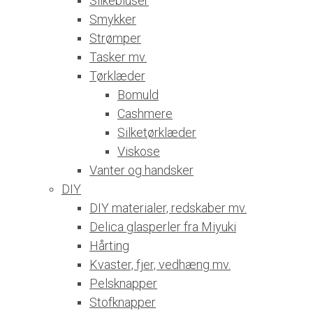
Silkebluser
Smykker
Strømper
Tasker mv.
Tørklæder
Bomuld
Cashmere
Silketørklæder
Viskose
Vanter og handsker
DIY
DIY materialer, redskaber mv.
Delica glasperler fra Miyuki
Hårting
Kvaster, fjer, vedhæng mv.
Pelsknapper
Stofknapper