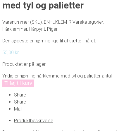
med tyl og palietter
Varenummer (SKU):
ENHJKLEM-R
Varekategorier:
Hårklemmer
,
Hårpynt
,
Piger
Den sødeste enhjørning lige til at sætte i håret.
55,00
kr.
Produktet er på lager
Yndig enhjørning hårklemme med tyl og palietter antal
Tilføj til kurv
Share
Share
Mail
Produktbeskrivelse