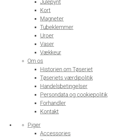
Julepynt
Kort
Magneter
Tubeklemmer
Uroer
Vaser
Vækkeur
Om os
Historien om Tøseriet
Tøseriets værdipolitik
Handelsbetingelser
Persondata og cookiepolitik
Forhandler
Kontakt
Piger
Accessories