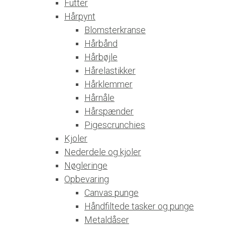
Futter
Hårpynt
Blomsterkranse
Hårbånd
Hårbøjle
Hårelastikker
Hårklemmer
Hårnåle
Hårspænder
Pigescrunchies
Kjoler
Nederdele og kjoler
Nøgleringe
Opbevaring
Canvas punge
Håndfiltede tasker og punge
Metaldåser