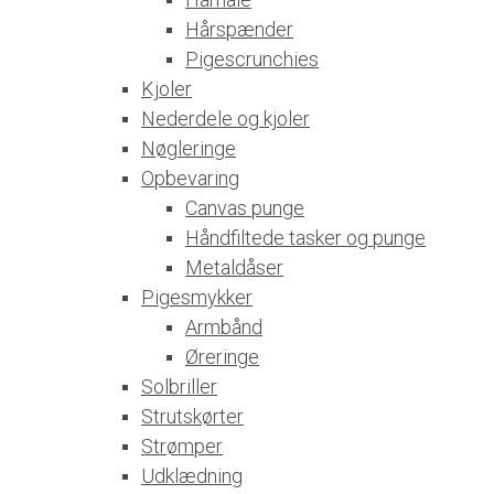
Hårspænder
Pigescrunchies
Kjoler
Nederdele og kjoler
Nøgleringe
Opbevaring
Canvas punge
Håndfiltede tasker og punge
Metaldåser
Pigesmykker
Armbånd
Øreringe
Solbriller
Strutskørter
Strømper
Udklædning