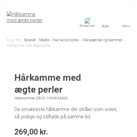
0
Menu
Du er her:
Tøseriet
»
Mødre
»
Hair accessories
»
Hårspænder og klemmer
»
Hårkamme med ægte perler
Hårkamme med
ægte perler
Varenummer (SKU):
HAAKAMAA
De smukkeste hårkamme der stråler som solen,
så yndige og stilfulde på samme tid.
269,00
kr.