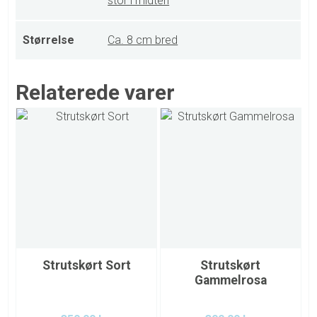
stor i midten
Størrelse
Ca. 8 cm bred
Relaterede varer
Strutskørt Sort
Strutskørt
Gammelrosa