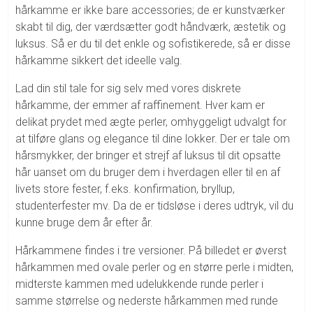
hårkamme er ikke bare accessories; de er kunstværker
skabt til dig, der værdsætter godt håndværk, æstetik og
luksus. Så er du til det enkle og sofistikerede, så er disse
hårkamme sikkert det ideelle valg.
Lad din stil tale for sig selv med vores diskrete
hårkamme, der emmer af raffinement. Hver kam er
delikat prydet med ægte perler, omhyggeligt udvalgt for
at tilføre glans og elegance til dine lokker. Der er tale om
hårsmykker, der bringer et strejf af luksus til dit opsatte
hår uanset om du bruger dem i hverdagen eller til en af
livets store fester, f.eks. konfirmation, bryllup,
studenterfester mv. Da de er tidsløse i deres udtryk, vil du
kunne bruge dem år efter år.
Hårkammene findes i tre versioner. På billedet er øverst
hårkammen med ovale perler og en større perle i midten,
midterste kammen med udelukkende runde perler i
samme størrelse og nederste hårkammen med runde