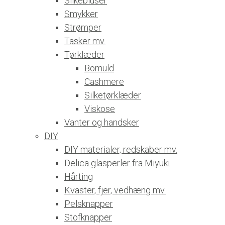
Silkebluser
Smykker
Strømper
Tasker mv.
Tørklæder
Bomuld
Cashmere
Silketørklæder
Viskose
Vanter og handsker
DIY
DIY materialer, redskaber mv.
Delica glasperler fra Miyuki
Hårting
Kvaster, fjer, vedhæng mv.
Pelsknapper
Stofknapper