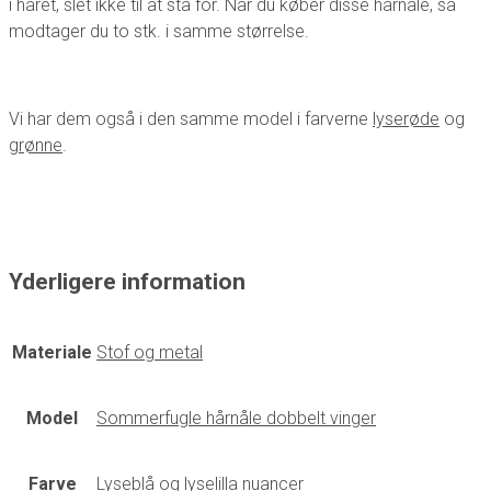
i håret, slet ikke til at stå for. Når du køber disse hårnåle, så
modtager du to stk. i samme størrelse.
Vi har dem også i den samme model i farverne
lyserøde
og
grønne
.
Yderligere information
Materiale
Stof og metal
Model
Sommerfugle hårnåle dobbelt vinger
Farve
Lyseblå og lyselilla nuancer