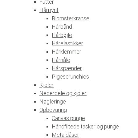
Futter
Hårpynt
Blomsterkranse
Hårbånd
Hårbøjle
Hårelastikker
Hårklemmer
Hårnåle
Hårspænder
Pigescrunchies
Kjoler
Nederdele og kjoler
Nøgleringe
Opbevaring
Canvas punge
Håndfiltede tasker og punge
Metaldåser