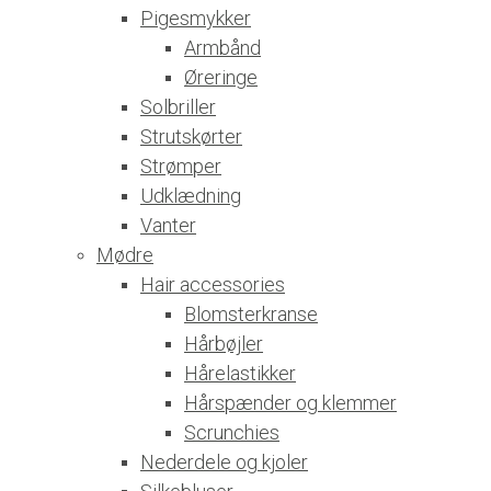
Pigesmykker
Armbånd
Øreringe
Solbriller
Strutskørter
Strømper
Udklædning
Vanter
Mødre
Hair accessories
Blomsterkranse
Hårbøjler
Hårelastikker
Hårspænder og klemmer
Scrunchies
Nederdele og kjoler