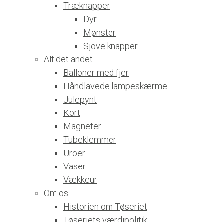
Træknapper
Dyr
Mønster
Sjove knapper
Alt det andet
Balloner med fjer
Håndlavede lampeskærme
Julepynt
Kort
Magneter
Tubeklemmer
Uroer
Vaser
Vækkeur
Om os
Historien om Tøseriet
Tøseriets værdipolitik