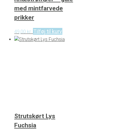
med mintfarvede
prikker
Tilføj til kurv
49,00
kr.
Strutskørt Lys
Fuchsia