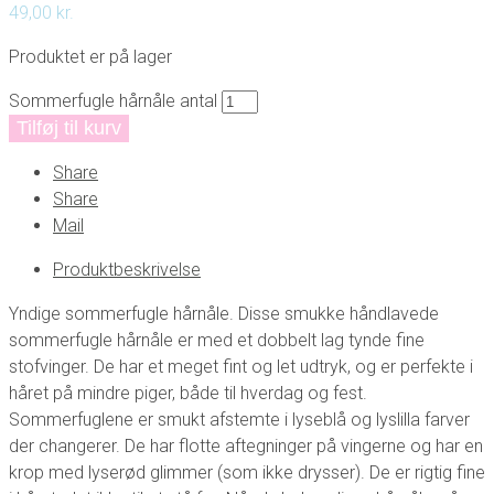
49,00
kr.
Produktet er på lager
Sommerfugle hårnåle antal
Tilføj til kurv
Share
Share
Mail
Produktbeskrivelse
Yndige sommerfugle hårnåle. Disse smukke håndlavede
sommerfugle hårnåle er med et dobbelt lag tynde fine
stofvinger. De har et meget fint og let udtryk, og er perfekte i
håret på mindre piger, både til hverdag og fest.
Sommerfuglene er smukt afstemte i lyseblå og lyslilla farver
der changerer. De har flotte aftegninger på vingerne og har en
krop med lyserød glimmer (som ikke drysser). De er rigtig fine