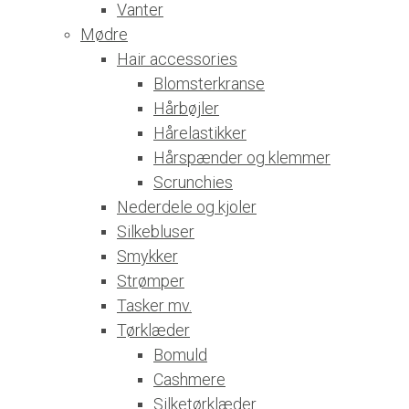
Vanter
Mødre
Hair accessories
Blomsterkranse
Hårbøjler
Hårelastikker
Hårspænder og klemmer
Scrunchies
Nederdele og kjoler
Silkebluser
Smykker
Strømper
Tasker mv.
Tørklæder
Bomuld
Cashmere
Silketørklæder