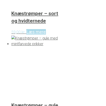
Knæstrømper – sort
og hvidternede
Læs mere
59,00
kr.
Knæstrømper – gule