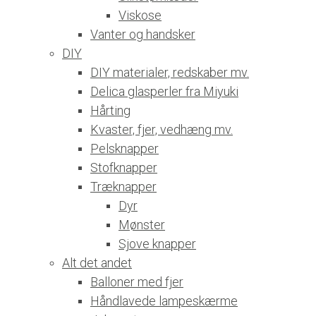
Viskose
Vanter og handsker
DIY
DIY materialer, redskaber mv.
Delica glasperler fra Miyuki
Hårting
Kvaster, fjer, vedhæng mv.
Pelsknapper
Stofknapper
Træknapper
Dyr
Mønster
Sjove knapper
Alt det andet
Balloner med fjer
Håndlavede lampeskærme