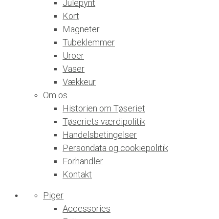
Julepynt
Kort
Magneter
Tubeklemmer
Uroer
Vaser
Vækkeur
Om os
Historien om Tøseriet
Tøseriets værdipolitik
Handelsbetingelser
Persondata og cookiepolitik
Forhandler
Kontakt
Piger
Accessories