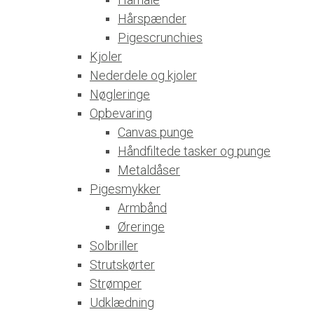
Hårspænder
Pigescrunchies
Kjoler
Nederdele og kjoler
Nøgleringe
Opbevaring
Canvas punge
Håndfiltede tasker og punge
Metaldåser
Pigesmykker
Armbånd
Øreringe
Solbriller
Strutskørter
Strømper
Udklædning