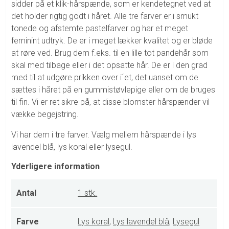
sidder på et klik-hårspænde, som er kendetegnet ved at
det holder rigtig godt i håret. Alle tre farver er i smukt
tonede og afstemte pastelfarver og har et meget
feminint udtryk. De er i meget lækker kvalitet og er bløde
at røre ved. Brug dem f.eks. til en lille tot pandehår som
skal med tilbage eller i det opsatte hår. De er i den grad
med til at udgøre prikken over i´et, det uanset om de
sættes i håret på en gummistøvlepige eller om de bruges
til fin. Vi er ret sikre på, at disse blomster hårspænder vil
vække begejstring.
Vi har dem i tre farver. Vælg mellem hårspænde i lys
lavendel blå, lys koral eller lysegul.
Yderligere information
Antal
1 stk.
Farve
Lys koral
,
Lys lavendel blå
,
Lysegul