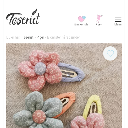
0
Menu
Du er her:
Tøseriet
»
Piger
»
Blomster hårspænder