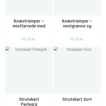
Knæstrømper –
Knæstrømper –
mintfarvede med
mintgrønne og
pink prikker
hvidternede
49,00
kr.
59,00
kr.
Strutskørt
Strutskørt Sort
Perlegrå