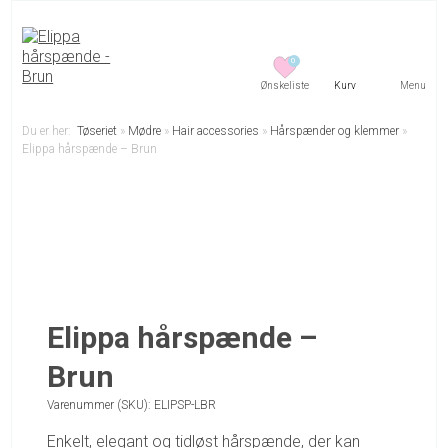
0
Menu
Du er her:
Tøseriet
»
Mødre
»
Hair accessories
»
Hårspænder og klemmer
»
Elippa hårspænde – Brun
Elippa hårspænde –
Brun
Varenummer (SKU):
ELIPSP-LBR
Enkelt, elegant og tidløst hårspænde, der kan