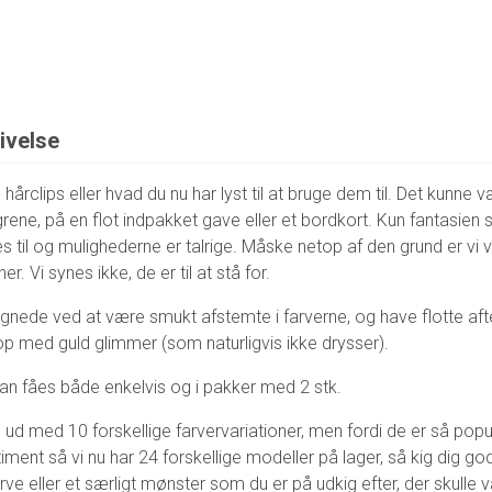
ivelse
årclips eller hvad du nu har lyst til at bruge dem til. Det kunne 
rene, på en flot indpakket gave eller et bordkort. Kun fantasien 
 til og mulighederne er talrige. Måske netop af den grund er vi 
. Vi synes ikke, de er til at stå for.
egnede ved at være smukt afstemte i farverne, og have flotte af
op med guld glimmer (som naturligvis ikke drysser).
 fåes både enkelvis og i pakker med 2 stk.
tid ud med 10 forskellige farvervariationer, men fordi de er så popu
iment så vi nu har 24 forskellige modeller på lager, så kig dig go
arve eller et særligt mønster som du er på udkig efter, der skulle