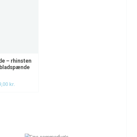
e – rhinsten
 bladspænde
9,00
kr.