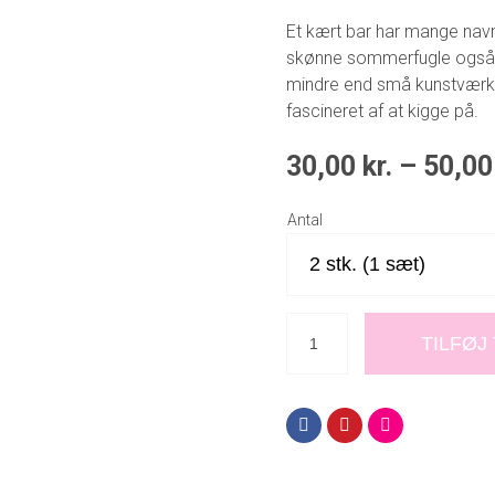
Et kært bar har mange navn
skønne sommerfugle også. 
mindre end små kunstværke
fascineret af at kigge på.
30,00
kr.
–
50,0
Antal
TILFØJ