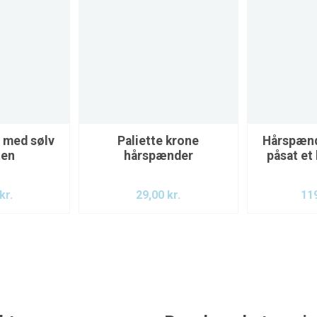
 med sølv
Paliette krone
Hårspænd
ten
hårspænder
påsat et
kr.
29,00
kr.
11