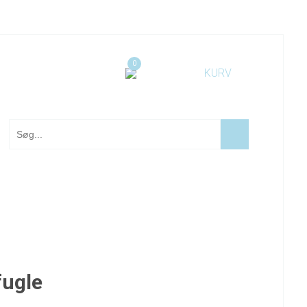
0
ugle