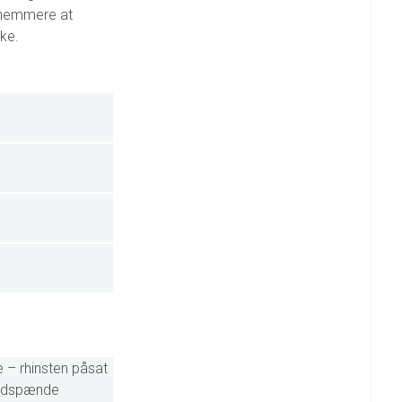
t nemmere at
ke.