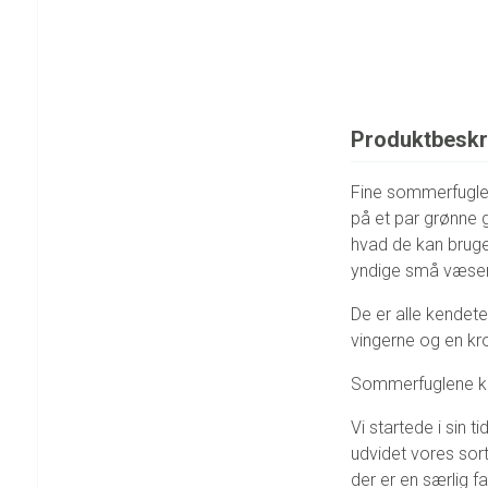
Produktbeskr
Fine sommerfugle h
på et par grønne g
hvad de kan bruges
yndige små væsener
De er alle kendet
vingerne og en kr
Sommerfuglene kan
Vi startede i sin 
udvidet vores sort
der er en særlig f