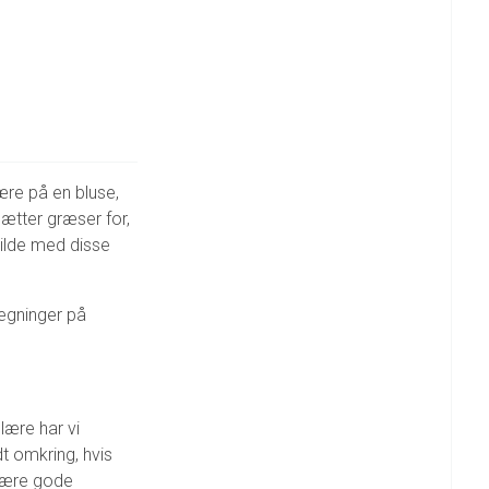
være på en bluse,
sætter græser for,
vilde med disse
tegninger på
lære har vi
dt omkring, hvis
 være gode