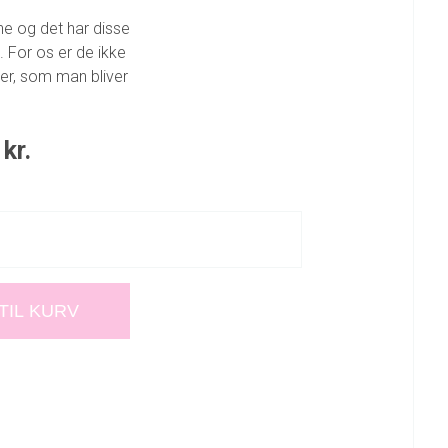
e og det har disse
For os er de ikke
r, som man bliver
0
kr.
 TIL KURV