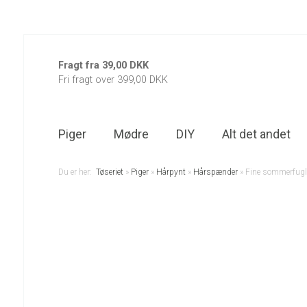
Fragt fra 39,00 DKK
Fri fragt over 399,00 DKK
Piger
Mødre
DIY
Alt det andet
Du er her:
Tøseriet
»
Piger
»
Hårpynt
»
Hårspænder
»
Fine sommerfugl