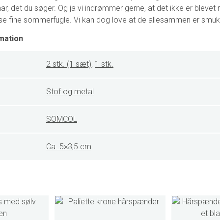
 har, det du søger. Og ja vi indrømmer gerne, at det ikke er bleve
se fine sommerfugle. Vi kan dog love at de allesammen er smuk
mation
2 stk. (1 sæt)
,
1 stk.
Stof og metal
SOMCOL
Ca. 5×3,5 cm