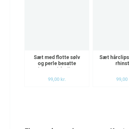
Sæt med flotte sølv
Sæt hårclips
og perle besatte
rhins
besatte hårclips
99,00
kr.
99,00