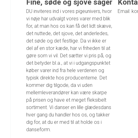
Fine, søde og sjove sager
Konta
DU inviteres ind i vores pigeunivers, hvor
Email: ko
vi nøje har udvalgt vores varer med blik
for, at man hos os kan få det lidt skæve,
det nuttede, det sjove, det anderledes,
det søde og det festlige. Da vi ikke er
del af en stor kæde, har vi friheden til at
gøre som vi vil. Det sætter vi pris på, og
det betyder bl.a., at vi i udgangspunktet
køber varer ind fra hele verdenen og
typisk direkte hos producenterne. Det
kommer dig tilgode, da vi uden
mellemleverandører kan være skarpe
på prisen og have et meget fleksibelt
sortiment. Vi danser en lille glædesdans
hver gang du handler hos os, og takker
dig for, at du er med til at holde os i
danseform.